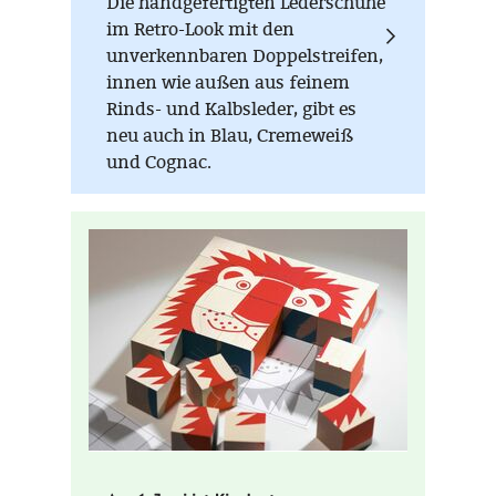
Die handgefertigten Lederschuhe
Portemonnaie, Stifteetui,
im Retro-Look mit den
Lederaccessoire, Kosmetiktasche
unverkennbaren Doppelstreifen,
oder ein echter Fußball, wie er
innen wie außen aus feinem
schon lange nicht mehr
Rinds- und Kalbsleder, gibt es
produziert wurde - die
neu auch in Blau, Cremeweiß
Handarbeit spürt man in jeder
und Cognac.
Pore. Einmal in der Hand wird
ein solches Unikat zum treuen
Begleiter, meist sogar über
Generationen.