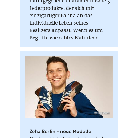
naturgegebene Charakter unserer
Lederprodukte, der sich mit
einzigartiger Patina an das
individuelle Leben seines
Besitzers anpasst. Wenn es um
Begriffe wie echtes Naturleder
und Qualität aber auch Präzision
und Funktionalität geht, setzt
FORMOST mit der Manufaktur
Sonnenleder auf echte
Handwerkskunst fernab von
Massenproduktion. Traditionelle,
vegetabile Gerbkunst in 7.
Gereration, handwerkliches
Knowhow, erstklassige
Verarbeitung und zeitloses
© Formost
Design garantieren die
Langlebigkeit dieser
Zeha Berlin - neue Modelle
Lederprodukte. Ledertasche,