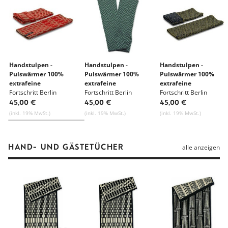
Handstulpen -
Handstulpen -
Handstulpen -
Pulswärmer 100%
Pulswärmer 100%
Pulswärmer 100%
extrafeine
extrafeine
extrafeine
Merinowolle
Fortschritt Berlin
Merinowolle
Fortschritt Berlin
Merinowolle
Fortschritt Berlin
45,00 €
45,00 €
45,00 €
(inkl. 19% MwSt.)
(inkl. 19% MwSt.)
(inkl. 19% MwSt.)
HAND- UND GÄSTETÜCHER
alle anzeigen