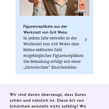
©formost
Figurenreplikate aus der
Werkstatt von Grit Weiss
In jedem Jahr entsteht in der
Werkstatt von Grit Weiss eine
kleine exklusive Zahl
erzgebirgischer Figurenreplikate.
Die Bemalung erfolgt mit einer
„historischen“ Knochenleim-
Kreide-Farbe, die nur im warmen
Zustand (Wasserbad) verarbeitet
werden kann. Auf der Unterseite
jeder Figur sind die
Wir sind davon überzeugt, dass Gutes
Einzelstücknummer, die
schön und nützlich ist. Diese Art von
Auflagenhöhe und das
Schönheit entsteht nicht zufällig! Wir
Herstellungsjahr vermerkt.