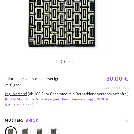
30,00 €
sofort lieferbar, nur noch wenige
verfügbar
(inkl. 19% MwSt.)
zzgl. Versand
(ab 100 Euro Gesamtwert in Deutschland versandkostenfrei)
3 % Skonto bei Vorkasse (per Banküberweisung) : 29,10 €
Sie sparen 0,90 €
MUSTER:
BRICK