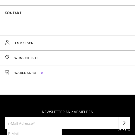
KONTAKT
ANMELDEN
WUNSCHLISTE
0
WARENKORB
0
NEWSLETTER AN-/ ABMELDEN
NEWSL
ANFOR