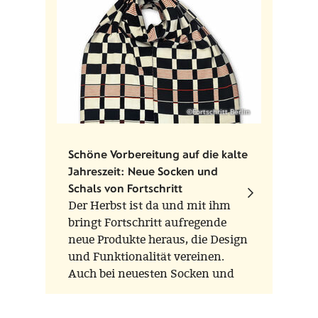
jeder Figur sind die
Einzelstücknummer, die
Auflagenhöhe und das
Herstellungsjahr vermerkt.
©Fortschritt Berlin
Schöne Vorbereitung auf die kalte
Jahreszeit: Neue Socken und
Schals von Fortschritt
Der Herbst ist da und mit ihm
bringt Fortschritt aufregende
neue Produkte heraus, die Design
und Funktionalität vereinen.
Auch bei neuesten Socken und
Schals geht Fortschritt eine
Kooperation mit bekannten