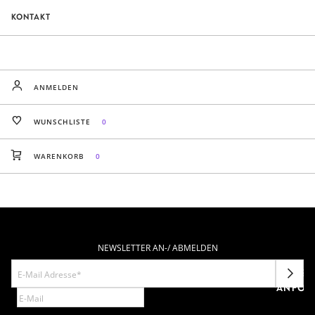
KONTAKT
ANMELDEN
WUNSCHLISTE
0
WARENKORB
0
NEWSLETTER AN-/ ABMELDEN
NEWSL
ANFOR