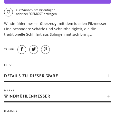
zur Wunschliste hinzufügen -
oder bei FORMOST anfragen
Windmühlenmesser überzeugt mit dem idealen Pilzmesser.
Eine besondere Schärfe und Schnitthaltigkeit, die die
traditionelle Schliffart aus Solingen mit sich bringt.
TEILEN
INFO
DETAILS ZU DIESER WARE
Ein Messer aus einer Manufaktur wie Windmühlenmesser
MARKE
wird im Gegensatz zu einer industriellen Produktion sehr viel
WINDMÜHLENMESSER
dünner geschliffen mit einem sehr viel weiter oben
angesetzten Schliffwinkel. So wird die Klinge sehr dünn und
läuft spitz auf die Schneide zu. Hintergrund dazu ist eine
DESIGNER