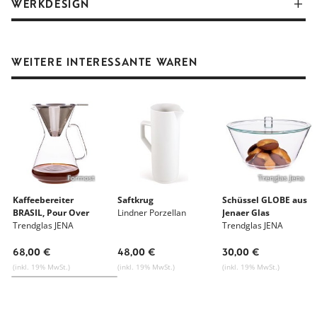
WERKDESIGN
Inhalt
0.5 l
Material
hitzebeständiges Glas
WEITERE INTERESSANTE WAREN
Gewicht
280 g
Glasherstellung in Laborqualität seit 1920
Herstellungsort
Jena, Deutschland
Mehr zu Trendglas JENA
Werkdesign ist Kooperation oder Bescheidenheit ... uns
Alle Waren von Trendglas JENA
gefällt das!
Formost
Trenglas Jena
Mehr zu Werkdesign
Kaffeebereiter
Saftkrug
Schüssel GLOBE aus
BRASIL, Pour Over
Lindner Porzellan
Jenaer Glas
Trendglas JENA
Trendglas JENA
Alle Waren von Werkdesign
68,00 €
48,00 €
30,00 €
(inkl. 19% MwSt.)
(inkl. 19% MwSt.)
(inkl. 19% MwSt.)