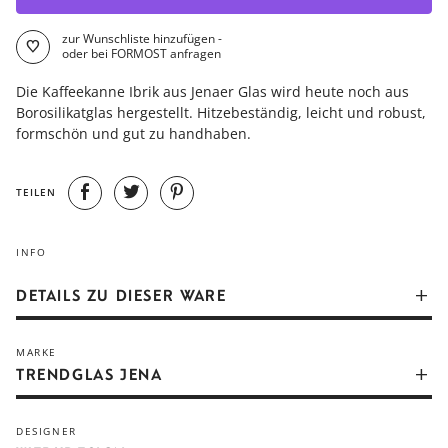
zur Wunschliste hinzufügen -
oder bei FORMOST anfragen
Die Kaffeekanne Ibrik aus Jenaer Glas wird heute noch aus
Borosilikatglas hergestellt. Hitzebeständig, leicht und robust,
formschön und gut zu handhaben.
TEILEN
INFO
DETAILS ZU DIESER WARE
MARKE
Artikelnummer
trendglas_220037
TRENDGLAS JENA
Abmessungen
10.2 x 19.5 x 10.4 cm
DESIGNER
Funktionalität
Kaffeekanne