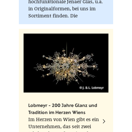
hochfunktionale Jenaer Glas, u.a.
in Originalformen, bei uns im
Sortiment finden. Die
Eigenschaften des
Borosilikaglases sind
herausragend. Was hält schon
Temperaturwechsel von kochend
zu kalt aus, ist geruchs- und
geschmacksneutral und in Form
und Funktion für Küche und
Tafel gleichermaßen geeignet?
© J. & L. Lobmeyr
Lobmeyr - 200 Jahre Glanz und
Tradition im Herzen Wiens
Im Herzen von Wien gibt es ein
Unternehmen, das seit zwei