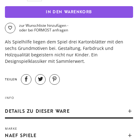
IN DEN WARENKORB
zur Wunschliste hinzufügen -
oder bei FORMOST anfragen
Als Spielhilfe liegen dem Spiel drei Kartonblätter mit den
sechs Grundmotiven bei. Gestaltung, Farbdruck und
Holzqualität begeistern nicht nur Kinder. Ein
Designspielklassiker mit Sammlerwert.
TEILEN
INFO
DETAILS ZU DIESER WARE
Ob Elefant, Affe, Löwe, Eule, Hase oder Bär – all diese
MARKE
Tiergesichter können aus den 25 Ahornwürfeln gelegt
NAEF SPIELE