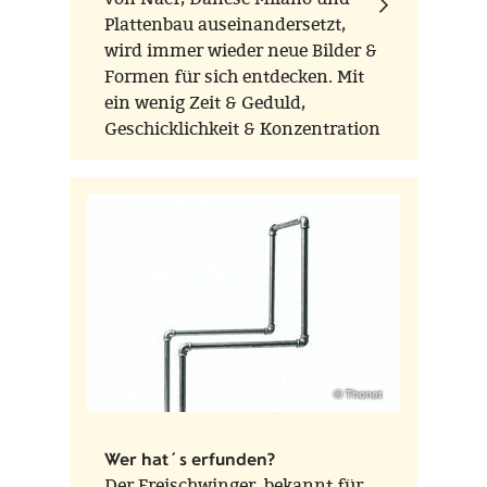
Plattenbau auseinandersetzt,
wird immer wieder neue Bilder &
Formen für sich entdecken. Mit
ein wenig Zeit & Geduld,
Geschicklichkeit & Konzentration
wird die Fantasie vom Kinde bis
zur Uroma mit immer neuen
eigenen "Kunstwerken" beflügelt.
© Thonet
Wer hat´s erfunden?
Der Freischwinger, bekannt für