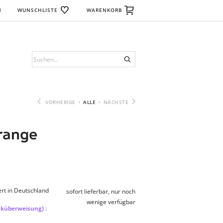
N
WUNSCHLISTE
WARENKORB
VORHERIGE
·
ALLE
·
NÄCHSTE
orange
rt in Deutschland
sofort lieferbar, nur noch
wenige verfügbar
nküberweisung) :