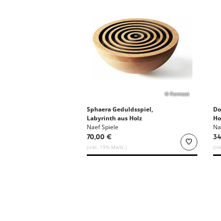
© Formost
Sphaera Geduldsspiel,
Do
Labyrinth aus Holz
Ho
Naef Spiele
Na
70,00 €
34
(inkl. 19% MwSt.)
(in