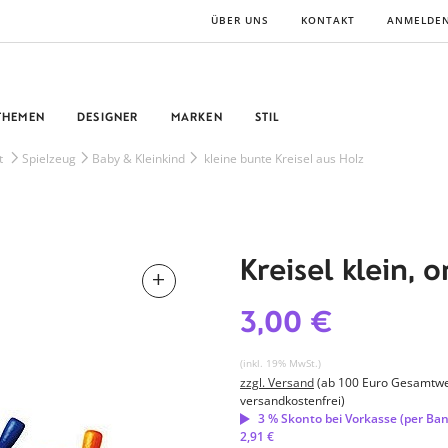
ÜBER UNS
KONTAKT
ANMELDE
THEMEN
DESIGNER
MARKEN
STIL
t
Spielzeug
Baby & Kleinkind
kleine bunte Kreisel aus Holz
Kreisel klein, 
3,00 €
(inkl. 19% MwSt.)
zzgl. Versand
(ab 100 Euro Gesamtwe
versandkostenfrei)
3 % Skonto bei Vorkasse (per Ba
2,91 €