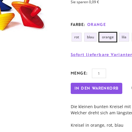
Sie sparen 0,09 €
FARBE:
ORANGE
rot
blau
orange
lila
Sofort lieferbare Variant
MENGE:
IN DEN WARENKORB
Die kleinen bunten Kreisel mit
Welcher dreht sich am längst
Kreisel in orange, rot, blau