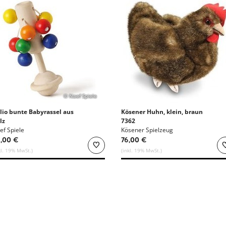
© Naef Spiele
lio bunte Babyrassel aus
Kösener Huhn, klein, braun
lz
7362
ef Spiele
Kösener Spielzeug
,00 €
76,00 €
kl. 19% MwSt.)
(inkl. 19% MwSt.)