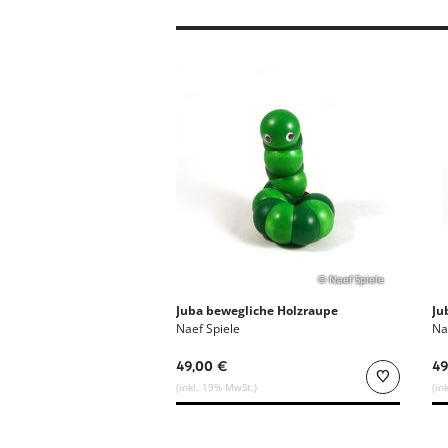
© Naef Spiele
Juba bewegliche Holzraupe
Ju
Naef Spiele
Na
49,00 €
49
(inkl. 19% MwSt.)
(in