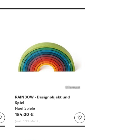
©Formost
RAINBOW - Designobjekt und
Spiel
Naef Spiele
184,00 €
(inkl. 19% MwSt.)