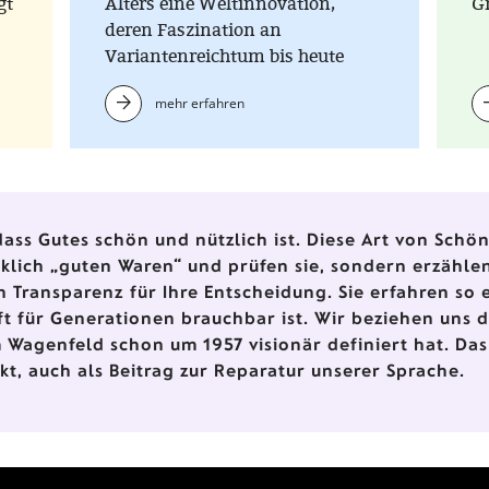
gt
Alters eine Weltinnovation,
G
deren Faszination an
Variantenreichtum bis heute
ungebrochen ist. Höher, länger,
mehr erfahren
verrückter - Hauptsache die
Kugel rollt!
ass Gutes schön und nützlich ist. Diese Art von Schönh
irklich „guten Waren“ und prüfen sie, sondern erzähl
n Transparenz für Ihre Entscheidung. Sie erfahren so 
ft für Generationen brauchbar ist. Wir beziehen uns 
 Wagenfeld schon um 1957 visionär definiert hat. Das
ukt, auch als Beitrag zur Reparatur unserer Sprache.