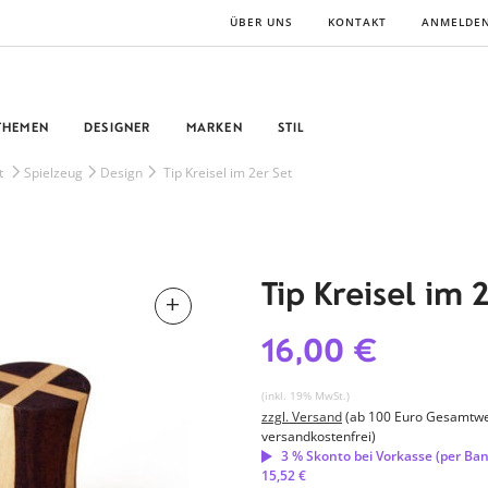
ÜBER UNS
KONTAKT
ANMELDE
THEMEN
DESIGNER
MARKEN
STIL
t
Spielzeug
Design
Tip Kreisel im 2er Set
Tip Kreisel im 
16,00 €
(inkl. 19% MwSt.)
zzgl. Versand
(ab 100 Euro Gesamtwe
versandkostenfrei)
3 % Skonto bei Vorkasse (per Ba
15,52 €