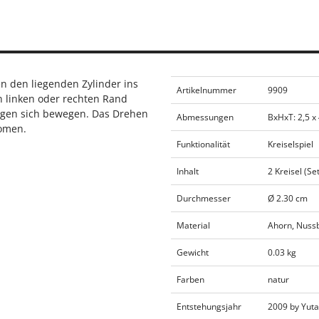
en den liegenden Zylinder ins
Artikelnummer
9909
n linken oder rechten Rand
egen sich bewegen. Das Drehen
Abmessungen
BxHxT: 2,5 x 
nomen.
Funktionalität
Kreiselspiel
Inhalt
2 Kreisel (Set
Durchmesser
Ø 2.30 cm
Material
Ahorn, Nus
Gewicht
0.03 kg
Farben
natur
Entstehungsjahr
2009 by Yuta