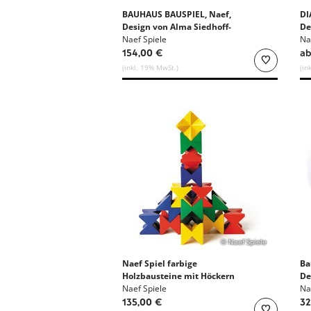
BAUHAUS BAUSPIEL, Naef,
DI
Design von Alma Siedhoff-
De
Buscher
Naef Spiele
Na
154,00 €
ab
(inkl. 19% MwSt.)
(in
© Naef Spiele
Naef Spiel farbige
Ba
Holzbausteine mit Höckern
De
Naef Spiele
Na
135,00 €
32