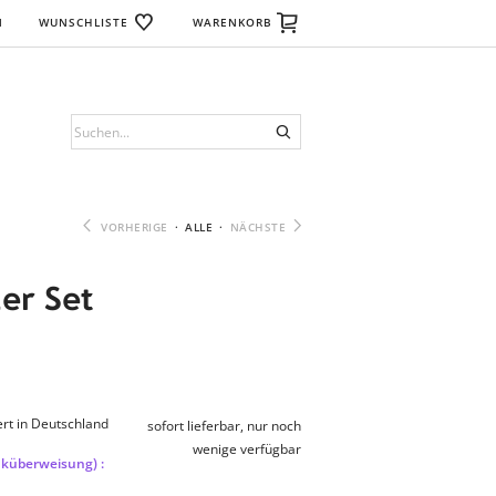
N
WUNSCHLISTE
WARENKORB
VORHERIGE
·
ALLE
·
NÄCHSTE
2er Set
rt in Deutschland
sofort lieferbar, nur noch
wenige verfügbar
nküberweisung) :