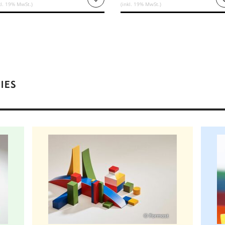
kl. 19% MwSt.)
(inkl. 19% MwSt.)
IES
© Formost