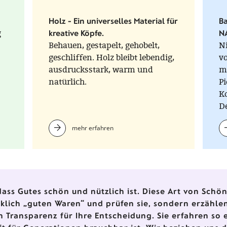
Holz - Ein universelles Material für
Ba
g
kreative Köpfe.
NA
Behauen, gestapelt, gehobelt,
Ni
geschliffen. Holz bleibt lebendig,
v
ausdrucksstark, warm und
m
natürlich.
Pi
K
D
N
mehr erfahren
Fa
mi
M
D
ass Gutes schön und nützlich ist. Diese Art von Schönh
irklich „guten Waren“ und prüfen sie, sondern erzähl
n Transparenz für Ihre Entscheidung. Sie erfahren so 