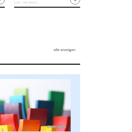
(inkl. 19% MwSt.)
alle anzeigen
© naef spiele