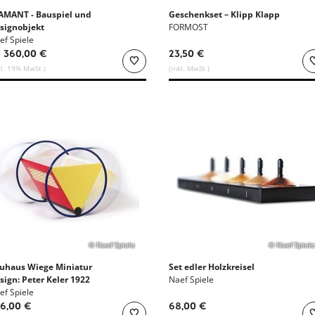
AMANT - Bauspiel und
Geschenkset – Klipp Klapp
signobjekt
FORMOST
ef Spiele
 360,00 €
23,50 €
kl. 19% MwSt.)
(inkl. MwSt.)
© Naef Spiele
© Naef Spiele
uhaus Wiege Miniatur
Set edler Holzkreisel
sign: Peter Keler 1922
Naef Spiele
ef Spiele
6,00 €
68,00 €