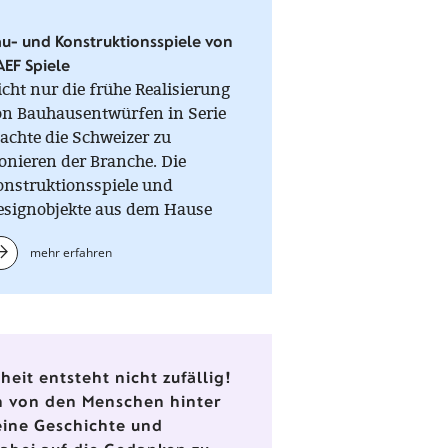
u- und Konstruktionsspiele von
EF Spiele
cht nur die frühe Realisierung
on Bauhausentwürfen in Serie
achte die Schweizer zu
onieren der Branche. Die
onstruktionsspiele und
esignobjekte aus dem Hause
AEF gehören zur Extraklasse!
mehr erfahren
cettenreich, präzise gearbeitet
t unendlich vielen
öglichkeiten, Raum und
imension zu erleben.
eit entsteht nicht zufällig!
en von den Menschen hinter
eine Geschichte und