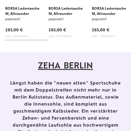
BORSA Ledertasche
BORSA Ledertasche
BORSA Ledertasche
M, Allrounder
M, Allrounder
M, Allrounder
papoutsi!
papoutsi!
papoutsi!
285,00 €
285,00 €
285,00 €
(inkl. 19% MwSt.)
(inkl. 19% MwSt.)
(inkl. 19% MwSt.)
ZEHA BERLIN
Längst haben die "neuen alten" Sportschuhe
mit dem Doppelstreifen nicht mehr nur in
Berlin Kultstatus. Das Außenmaterial, sowie
die Innensohle, sind komplett aus
geschmeidigem Kalbsleder. Ein verstärkter
Zehen- und Fersenbereich und eine
durchgenähte Laufsohle aus hochwertigem