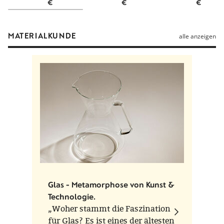
€
€
€
(inkl. 19%
(inkl. 19%
(inkl. 19%
MwSt.)
MwSt.)
MwSt.)
MATERIALKUNDE
alle anzeigen
Glas - Metamorphose von Kunst &
Technologie.
„Woher stammt die Faszination
für Glas? Es ist eines der ältesten