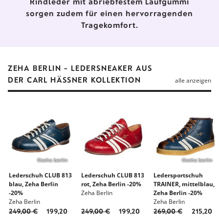
Rindleder mit abriebfestem Laufgummi
sorgen zudem für einen hervorragenden
Tragekomfort.
ZEHA BERLIN - LEDERSNEAKER AUS
DER CARL HÄSSNER KOLLEKTION
alle anzeigen
©zeha berlin
©zeha berlin
Lederschuh CLUB 813
Lederschuh CLUB 813
Ledersportschuh
blau, Zeha Berlin
rot, Zeha Berlin -20%
TRAINER, mittelblau,
-20%
Zeha Berlin
Zeha Berlin -20%
Zeha Berlin
Zeha Berlin
249,00 €
199,20
249,00 €
199,20
269,00 €
215,20