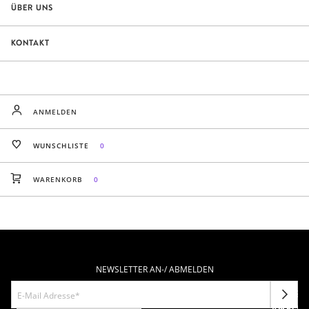
ÜBER UNS
KONTAKT
ANMELDEN
WUNSCHLISTE
0
WARENKORB
0
NEWSLETTER AN-/ ABMELDEN
NEWSL
ANFOR