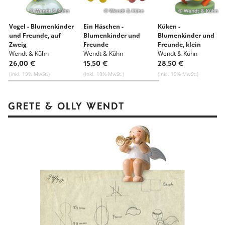
© Wendt & Kühn
© Wendt & Kühn
© Wendt & Kühn
Vogel - Blumenkinder
Ein Häschen -
Küken -
und Freunde, auf
Blumenkinder und
Blumenkinder und
Zweig
Freunde
Freunde, klein
Wendt & Kühn
Wendt & Kühn
Wendt & Kühn
26,00 €
15,50 €
28,50 €
(inkl. 19% MwSt.)
(inkl. 19% MwSt.)
(inkl. 19% MwSt.)
GRETE & OLLY WENDT