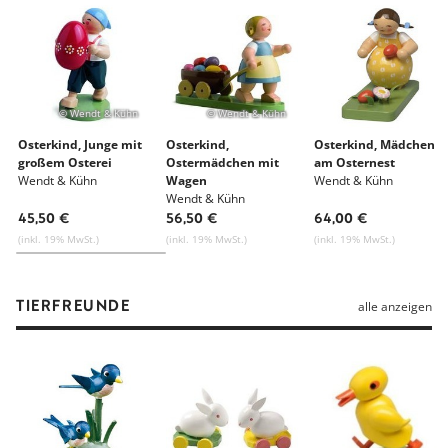
© Wendt & Kühn
© Wendt & Kühn
Osterkind, Junge mit
Osterkind,
Osterkind, Mädchen
großem Osterei
Ostermädchen mit
am Osternest
Wendt & Kühn
Wagen
Wendt & Kühn
Wendt & Kühn
45,50 €
56,50 €
64,00 €
(inkl. 19% MwSt.)
(inkl. 19% MwSt.)
(inkl. 19% MwSt.)
TIERFREUNDE
alle anzeigen