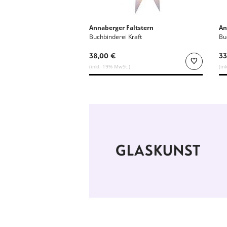
Annaberger Faltstern
An
Buchbinderei Kraft
Bu
38,00 €
33
(inkl. 19% MwSt.)
(in
GLASKUNST