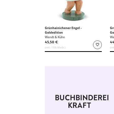
Grünhainichener Engel -
Gr
Goldedition
Go
Wendt & Kühn
We
45,50 €
44
(inkl. 19% MwSt.)
(in
BUCHBINDEREI
KRAFT