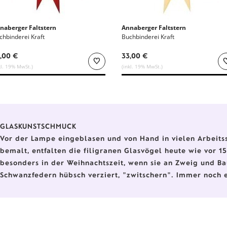
naberger Faltstern
Annaberger Faltstern
chbinderei Kraft
Buchbinderei Kraft
,00 €
33,00 €
kl. 19% MwSt.)
(inkl. 19% MwSt.)
GLASKUNSTSCHMUCK
Vor der Lampe eingeblasen und von Hand in vielen Arbeitssc
bemalt, entfalten die filigranen Glasvögel heute wie vor 15
besonders in der Weihnachtszeit, wenn sie an Zweig und B
Schwanzfedern hübsch verziert, "zwitschern". Immer noch 