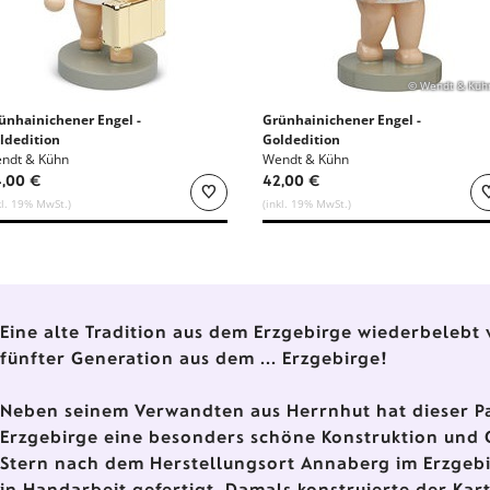
© Wendt & Küh
ünhainichener Engel -
Grünhainichener Engel -
ldedition
Goldedition
ndt & Kühn
Wendt & Kühn
,00 €
42,00 €
kl. 19% MwSt.)
(inkl. 19% MwSt.)
Eine alte Tradition aus dem Erzgebirge wiederbelebt 
fünfter Generation aus dem ... Erzgebirge!
Neben seinem Verwandten aus Herrnhut hat dieser P
Erzgebirge eine besonders schöne Konstruktion und G
Stern nach dem Herstellungsort Annaberg im Erzgebir
in Handarbeit gefertigt. Damals konstruierte der Kar