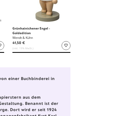
n
Grünhainichener Engel -
Goldedition
Wendt & Kühn
41,50 €
(inkl. 19% MwSt.)
von einer Buchbinderei in
apierstern aus dem
estaltung. Benannt ist der
ge. Dort wird er seit 1924
tonagenfabrikant Kurt Karl