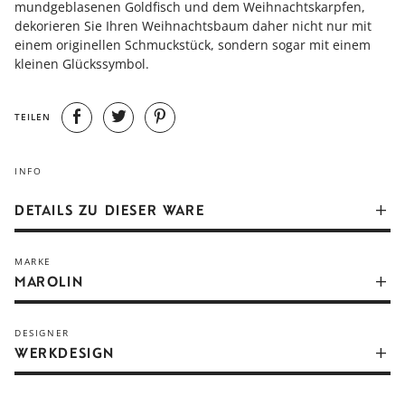
mundgeblasenen Goldfisch und dem Weihnachtskarpfen,
dekorieren Sie Ihren Weihnachtsbaum daher nicht nur mit
einem originellen Schmuckstück, sondern sogar mit einem
kleinen Glückssymbol.
TEILEN
INFO
DETAILS ZU DIESER WARE
Seinen Ursprung hat der gläserne Baumschmuck in der
MARKE
Gegend um Lauscha in Thüringen. In den Anfängen war er
MAROLIN
nur Ersatz für die echten Früchte, die sich ein armer
Glasbläser nicht leisten konnte. Mit der Zeit wurde die Vielfalt
des gläsernen Christbaumschmucks immer größer. Seine
DESIGNER
Beliebtheit stieg und er wurde zu einem echten
WERKDESIGN
Verkaufsschlager.