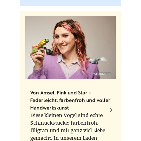
Kreide-Farbe, die nur im warmen
Zustand (Wasserbad) verarbeitet
werden kann. Auf der Unterseite
jeder Figur sind die
Einzelstücknummer, die
Auflagenhöhe und das
Herstellungsjahr vermerkt.
©FORMOST
Von Amsel, Fink und Star –
Federleicht, farbenfroh und voller
Handwerkskunst
Diese kleinen Vögel sind echte
Schmuckstücke: farbenfroh,
filigran und mit ganz viel Liebe
gemacht. In unserem Laden