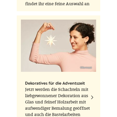
findet ihr eine feine Auswahl an
Glasvögeln der Marken Scheler
Ambient Lauscha und Thüringer
Weihnacht aus der
Waldglasbläserei – zwei
Werkstätten, die für
traditionelles Handwerk und
liebevolle Detailarbeit stehen.
©formost
Dekoratives für die Adventszeit
Jetzt werden die Schachteln mit
liebgewonnener Dekoration aus
Glas und feinef Holzarbeit mit
aufwendiger Bemalung geöffnet
und auch die Bastelarbeiten