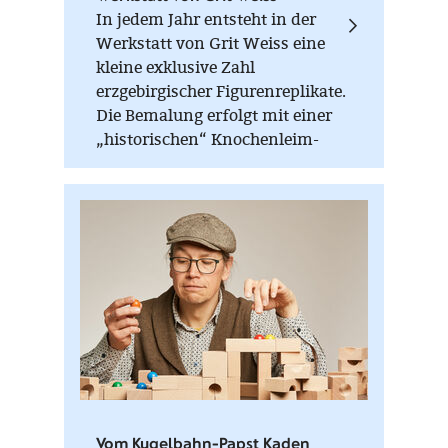
In jedem Jahr entsteht in der
Werkstatt von Grit Weiss eine
kleine exklusive Zahl
erzgebirgischer Figurenreplikate.
Die Bemalung erfolgt mit einer
„historischen“ Knochenleim-
Kreide-Farbe, die nur im warmen
Zustand (Wasserbad) verarbeitet
werden kann. Auf der Unterseite
jeder Figur sind die
Einzelstücknummer, die
Auflagenhöhe und das
Herstellungsjahr vermerkt.
Vom Kugelbahn-Papst Kaden