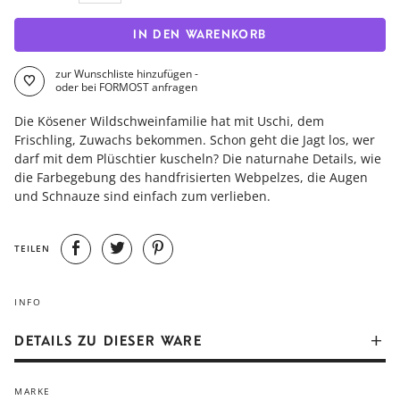
IN DEN WARENKORB
zur Wunschliste hinzufügen -
oder bei FORMOST anfragen
Die Kösener Wildschweinfamilie hat mit Uschi, dem
Frischling, Zuwachs bekommen. Schon geht die Jagt los, wer
darf mit dem Plüschtier kuscheln? Die naturnahe Details, wie
die Farbegebung des handfrisierten Webpelzes, die Augen
und Schnauze sind einfach zum verlieben.
TEILEN
INFO
DETAILS ZU DIESER WARE
Die traditionsreiche Manufaktur mit Wurzeln bei Käthe Kruse
MARKE