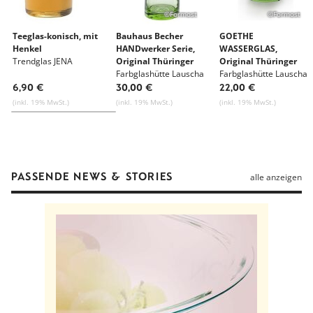
Gewicht
20 g
©Formost
©Formost
Herstellungsort
Jena, Deutschland
Mehr zu Werkdesign
Teeglas-konisch, mit
Bauhaus Becher
GOETHE
Henkel
HANDwerker Serie,
WASSERGLAS,
Trendglas JENA
Original Thüringer
Original Thüringer
Alle Waren von Werkdesign
Waldglas
Farbglashütte Lauscha
Waldglas
Farbglashütte Lauscha
6,90 €
30,00 €
22,00 €
(inkl. 19% MwSt.)
(inkl. 19% MwSt.)
(inkl. 19% MwSt.)
PASSENDE NEWS & STORIES
alle anzeigen