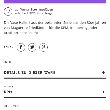
zur Wunschliste hinzufügen -
oder bei FORMOST anfragen
Die Vase Halle 1 aus der bekannten Serie aus den 30er Jahren
von Maguerite Friedländer für die KPM. In überragender
Ausführungsqualität.
TEILEN
INFO
DETAILS ZU DIESER WARE
Dem Ideal der reinen Form folgt die Vase HALLE 0, die
MARKE
zweitkleinste aus einer Serie von insgesamt sieben Modellen.
KPM
Aus den Grundformen Ellipse und Kegel schuf die Bauhaus-
Keramikerin Marguerite Friedlaender 1931 für die KPM Berlin
sieben perfekt proportionierte Vasen von beispielloser
DESIGNER