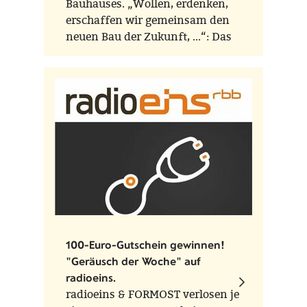
Bauhauses. „Wollen, erdenken,
erschaffen wir gemeinsam den
neuen Bau der Zukunft, ...“: Das
Gründungsmanifest von Walter
Gropius ist mehr noch als von
einer baulichen oder
handwerklichen von einer
erzieherischen Vision geprägt.
100-Euro-Gutschein gewinnen!
"Geräusch der Woche" auf
radioeins.
radioeins & FORMOST verlosen je