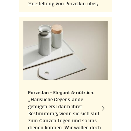
Herstellung von Porzellan über,
das bis dahin für teures Geld aus
China importiert werden musste.
Für die "neuen" Getränke aus der
Neuen Welt wie Kaffee, Tee und
Kakao war das kostbare, herrlich
anzuschauende Porzellan gerade
richtig.
Porzellan - Elegant & nützlich.
„Häusliche Gegenstände
genügen erst dann ihrer
Bestimmung, wenn sie sich still
zum Ganzen fügen und so uns
dienen können. Wir wollen doch