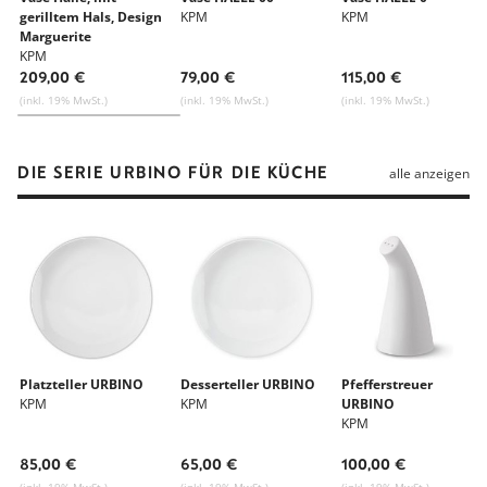
gerilltem Hals, Design
KPM
KPM
Marguerite
Friedländer
KPM
209,00 €
79,00 €
115,00 €
(inkl. 19% MwSt.)
(inkl. 19% MwSt.)
(inkl. 19% MwSt.)
DIE SERIE URBINO FÜR DIE KÜCHE
alle anzeigen
Platzteller URBINO
Desserteller URBINO
Pfefferstreuer
KPM
KPM
URBINO
KPM
85,00 €
65,00 €
100,00 €
(inkl. 19% MwSt.)
(inkl. 19% MwSt.)
(inkl. 19% MwSt.)