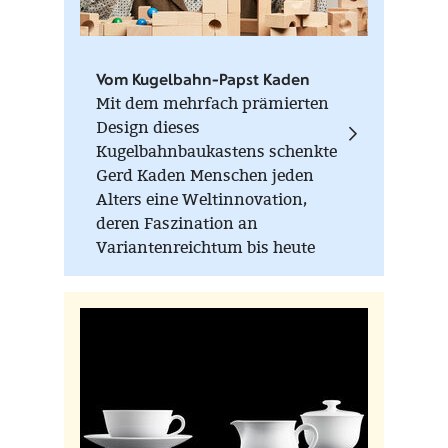
Empfehlungen, weltweit. Das
unsere historischen
Rasurwerkzeuge der heutigen
Vom Kugelbahn-Papst Kaden
Technologie überlegen sein
Mit dem mehrfach prämierten
könnten, wagt man kaum zu
Design dieses
denken aber ich würde mir eine
Kugelbahnbaukastens schenkte
überzeugende Beweiskette
Gerd Kaden Menschen jeden
langsam zutrauen. (M.K.)
Alters eine Weltinnovation,
deren Faszination an
Variantenreichtum bis heute
ungebrochen ist. Höher, länger,
verrückter - Hauptsache die
Kugel rollt!