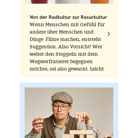
Herstellungsort
Deutschland
Von der Radkultur zur Rasurkultur
Wenn Menschen mit Gefühl für
andere über Menschen und
Dinge Filme machen, entsteht
Suggestion. Also Vorsicht! Wer
weiter den Stoppeln mit dem
Wegwerfrasierer begegnen
möchte, sei also gewarnt. Leicht
denkt man jedes mal voller
Sehnsucht an Bilder von
vollendeter Handwerkskultur bei
der Herstellung echter
Rasurwerkzeuge. Wer immer
davon geträumt hat, sich einmal
für immer zu binden, bekommt
mit diesem Film den letzten
Anstoß und eine der besten