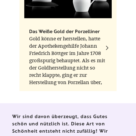
Das Weiße Gold der Porzelliner
Gold könne er herstellen, hatte
der Apothekengehilfe Johann
Friedrich Böttger im Jahre 1708
großspurig behauptet. Als es mit
der Goldherstellung nicht so
recht klappte, ging er zur
Herstellung von Porzellan über,
das bis dahin für teures Geld aus
China importiert werden musste.
Für die "neuen" Getränke aus der
Neuen Welt wie Kaffee, Tee und
Wir sind davon überzeugt, dass Gutes
Kakao war das kostbare, herrlich
schön und nützlich ist. Diese Art von
anzuschauende Porzellan gerade
Schönheit entsteht nicht zufällig! Wir
richtig.