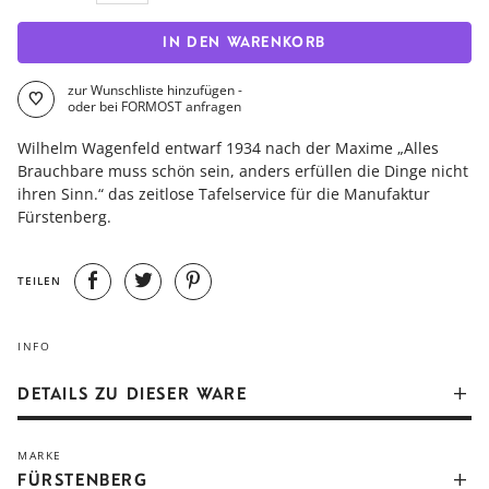
IN DEN WARENKORB
zur Wunschliste hinzufügen -
oder bei FORMOST anfragen
Wilhelm Wagenfeld entwarf 1934 nach der Maxime „Alles
Brauchbare muss schön sein, anders erfüllen die Dinge nicht
ihren Sinn.“ das zeitlose Tafelservice für die Manufaktur
Fürstenberg.
TEILEN
INFO
DETAILS ZU DIESER WARE
Schlichtheit und Funktionalität prägen die Formen des
MARKE
Tafelservices Wagenfeld. Wie alle Produkte aus der
FÜRSTENBERG