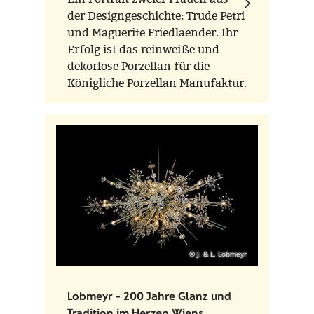
der Designgeschichte: Trude Petri
und Maguerite Friedlaender. Ihr
Erfolg ist das reinweiße und
dekorlose Porzellan für die
Königliche Porzellan Manufaktur.
Parallel zu Friedländers
ikonischer Vaseserie HALLE,
entwarf Petri das Geschirr
URBINO.
© J. & L. Lobmeyr
Lobmeyr - 200 Jahre Glanz und
Tradition im Herzen Wiens