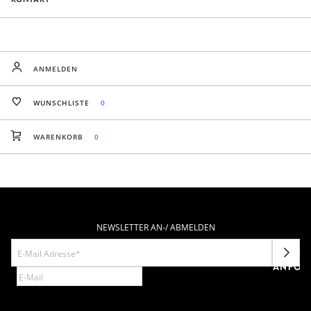
ANMELDEN
WUNSCHLISTE
0
WARENKORB
0
NEWSLETTER AN-/ ABMELDEN
NEWSL
ANFOR