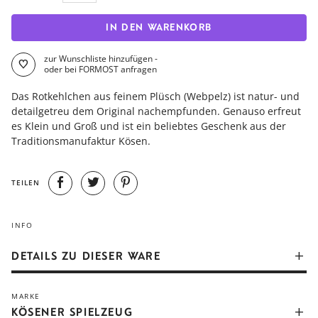
IN DEN WARENKORB
zur Wunschliste hinzufügen -
oder bei FORMOST anfragen
Das Rotkehlchen aus feinem Plüsch (Webpelz) ist natur- und
detailgetreu dem Original nachempfunden. Genauso erfreut
es Klein und Groß und ist ein beliebtes Geschenk aus der
Traditionsmanufaktur Kösen.
TEILEN
INFO
DETAILS ZU DIESER WARE
Die traditionsreiche Manufaktur mit Wurzeln bei Käthe Kruse
MARKE
hat nach 1989 mit jungen Designern aus Halle den
KÖSENER SPIELZEUG