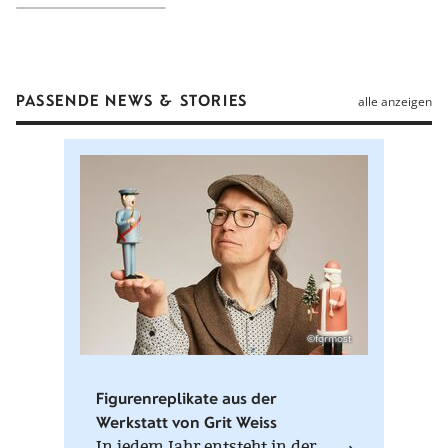
Material
Plüsch, Webpelz
Form
Vogel
Gewicht
0.03 kg
PASSENDE NEWS & STORIES
alle anzeigen
Farben
Rot, Braun
Herstellungsort
Bad Kösen, Deutschland
Auszeichnungen
Spiel gut
Hinweise
Handwäsche 30°, mit dem CE Zeichen
gekennzeichnet entspricht der europäischen
Sicherheitsnorm EN 71
©formost
Figurenreplikate aus der
Werkstatt von Grit Weiss
In jedem Jahr entsteht in der