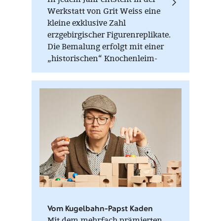
Werkstatt von Grit Weiss eine
kleine exklusive Zahl
erzgebirgischer Figurenreplikate.
Die Bemalung erfolgt mit einer
„historischen“ Knochenleim-
Kreide-Farbe, die nur im warmen
Zustand (Wasserbad) verarbeitet
werden kann. Auf der Unterseite
jeder Figur sind die
Einzelstücknummer, die
Auflagenhöhe und das
Herstellungsjahr vermerkt.
Vom Kugelbahn-Papst Kaden
Mit dem mehrfach prämierten