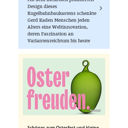
Design dieses
Kugelbahnbaukastens schenkte
Gerd Kaden Menschen jeden
Alters eine Weltinnovation,
deren Faszination an
Variantenreichtum bis heute
ungebrochen ist. Höher, länger,
verrückter - Hauptsache die
Kugel rollt!
formost
Schönes zum Osterfest und kleine