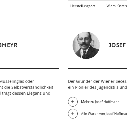
Herstellungsort
Wiem, Öster
BMEYR
JOSE
Musselinglas oder
Der Gründer der Wiener Seces
ht die Selbstverständlichkeit
ein Pionier des Jugendstils u
d trägt dessen Eleganz und
Mehr zu Josef Hoffmann
Alle Waren von Josef Hoffma