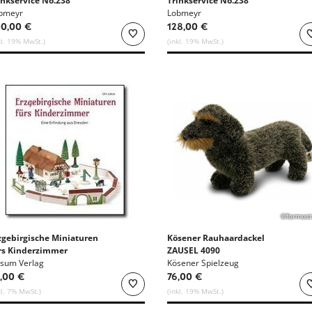
inkservice No.238
Trinkservice No.238
bmeyr
Lobmeyr
0,00 €
128,00 €
kl. 19% MwSt.)
(inkl. 19% MwSt.)
©formost
zgebirgische Miniaturen
Kösener Rauhaardackel
rs Kinderzimmer
ZAUSEL 4090
sum Verlag
Kösener Spielzeug
,00 €
76,00 €
kl. 7% MwSt.)
(inkl. 19% MwSt.)