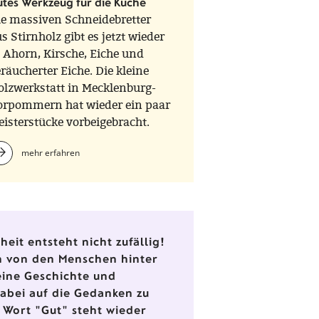
tes Werkzeug für die Küche
ie massiven Schneidebretter
s Stirnholz gibt es jetzt wieder
 Ahorn, Kirsche, Eiche und
räucherter Eiche. Die kleine
olzwerkstatt in Mecklenburg-
orpommern hat wieder ein paar
isterstücke vorbeigebracht.
mehr erfahren
eit entsteht nicht zufällig!
en von den Menschen hinter
eine Geschichte und
dabei auf die Gedanken zu
 Wort "Gut" steht wieder