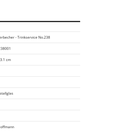
rbecher - Trinkservice No.238
238001
13.1 cm
stallglas
Hoffmann