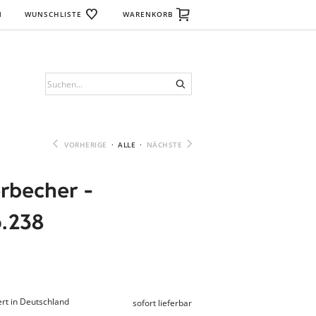
N
WUNSCHLISTE
WARENKORB
VORHERIGE
·
ALLE
·
NÄCHSTE
rbecher -
o.238
rt in Deutschland
sofort lieferbar