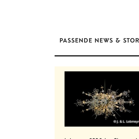
PASSENDE NEWS & STOR
© J. & L. Lobmeyr