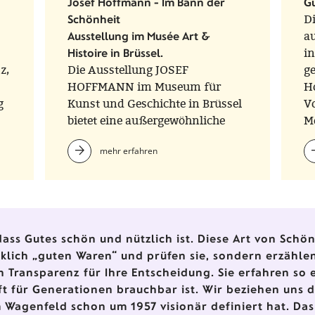
Josef Hoffmann - Im Bann der
Gu
Schönheit
D
Ausstellung im Musée Art &
au
Histoire in Brüssel.
in
z,
Die Ausstellung JOSEF
ge
HOFFMANN im Museum für
H
g
Kunst und Geschichte in Brüssel
V
bietet eine außergewöhnliche
Me
Gelegenheit, einen Künstler zu
mehr erfahren
entdecken, der Schönheit als
unabdingbare Voraussetzung für
individuelle und
gesellschaftliche Veränderungen
verstand
ass Gutes schön und nützlich ist. Diese Art von Schönh
irklich „guten Waren“ und prüfen sie, sondern erzähl
n Transparenz für Ihre Entscheidung. Sie erfahren so 
ft für Generationen brauchbar ist. Wir beziehen uns 
 Wagenfeld schon um 1957 visionär definiert hat. Das