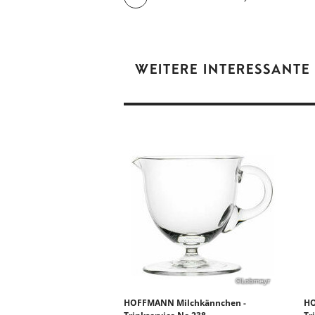
WEITERE INTERESSANTE
©Lobmeyr
HOFFMANN Milchkännchen -
HO