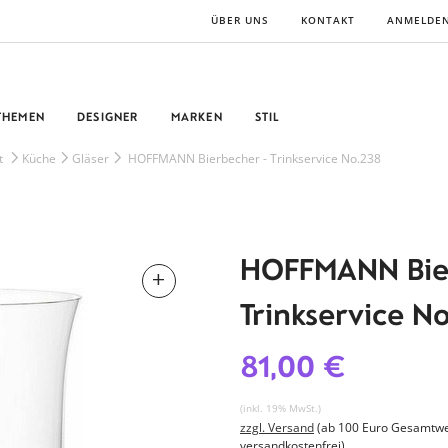
ÜBER UNS
KONTAKT
ANMELDE
THEMEN
DESIGNER
MARKEN
STIL
t
Küche
Gläser
HOFFMANN Bierbecher - Trinkservice No.238
HOFFMANN Bie
Trinkservice N
81,00 €
(inkl. 19% MwSt.)
zzgl. Versand
(ab 100 Euro Gesamtwe
versandkostenfrei)