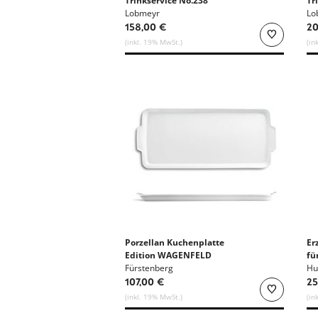
Trinkservice No.238
Tr
Lobmeyr
Lo
158,00 €
20
(inkl. 19% MwSt.)
(in
Porzellan Kuchenplatte
Er
Edition WAGENFELD
fü
Fürstenberg
Hu
107,00 €
25
(inkl. 19% MwSt.)
(in