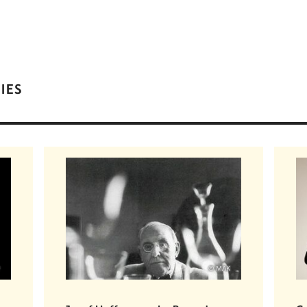
IES
© MAK