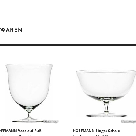
 WAREN
©Lobmeyr
©Lobmeyr
FFMANN Vase auf Fuß -
HOFFMANN Finger Schale -