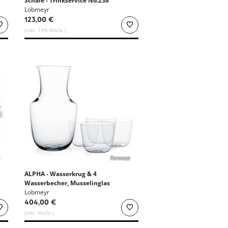
Schale - Trinkservice No.238
Lobmeyr
123,00 €
(inkl. 19% MwSt.)
Formost
ALPHA - Wasserkrug & 4
Wasserbecher, Musselinglas
von Lobmeyr
Lobmeyr
404,00 €
(inkl. MwSt.)