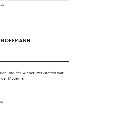
reich
F HOFFMANN
sion und der Wiener Werkstätten war
nd der Moderne
nn