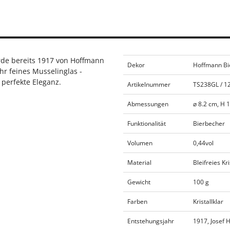
urde bereits 1917 von Hoffmann
Dekor
Hoffmann Bie
hr feines Musselinglas -
 perfekte Eleganz.
Artikelnummer
TS238GL / 1
Abmessungen
⌀ 8.2 cm, H 
Funktionalität
Bierbecher
Volumen
0,44vol
Material
Bleifreies Kri
Gewicht
100 g
Farben
Kristallklar
Entstehungsjahr
1917, Josef 