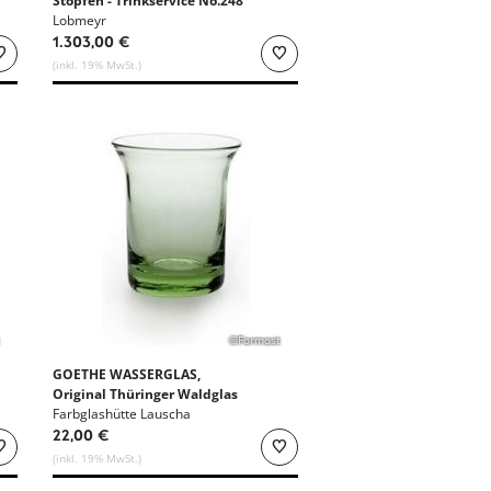
Stopfen - Trinkservice No.248
Lobmeyr
1.303,00 €
(inkl. 19% MwSt.)
©Formost
GOETHE WASSERGLAS,
Original Thüringer Waldglas
Farbglashütte Lauscha
22,00 €
(inkl. 19% MwSt.)