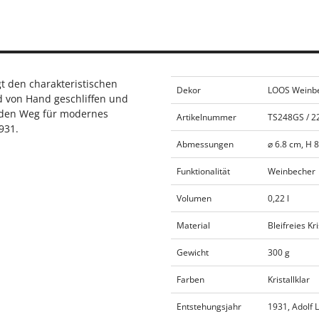
gt den charakteristischen
Dekor
LOOS Weinbec
d von Hand geschliffen und
te den Weg für modernes
Artikelnummer
TS248GS / 2
931.
Abmessungen
⌀ 6.8 cm, H 
Funktionalität
Weinbecher
Volumen
0,22 l
Material
Bleifreies Kri
Gewicht
300 g
Farben
Kristallklar
Entstehungsjahr
1931, Adolf 