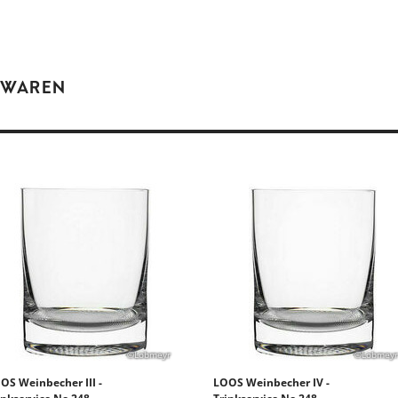
 WAREN
©Lobmeyr
©Lobmeyr
OS Weinbecher III -
LOOS Weinbecher IV -