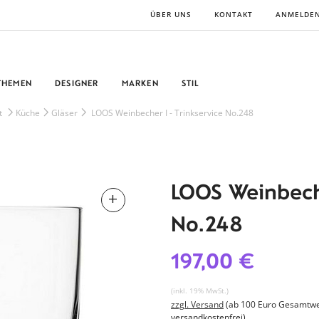
ÜBER UNS
KONTAKT
ANMELDE
THEMEN
DESIGNER
MARKEN
STIL
t
Küche
Gläser
LOOS Weinbecher I - Trinkservice No.248
LOOS Weinbeche
No.248
197,00 €
(inkl. 19% MwSt.)
zzgl. Versand
(ab 100 Euro Gesamtwe
versandkostenfrei)