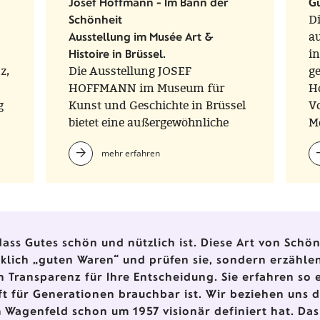
Josef Hoffmann - Im Bann der
Gu
Schönheit
D
Ausstellung im Musée Art &
au
Histoire in Brüssel.
in
z,
Die Ausstellung JOSEF
ge
HOFFMANN im Museum für
H
g
Kunst und Geschichte in Brüssel
V
bietet eine außergewöhnliche
Me
Gelegenheit, einen Künstler zu
mehr erfahren
entdecken, der Schönheit als
unabdingbare Voraussetzung für
individuelle und
gesellschaftliche Veränderungen
verstand
ass Gutes schön und nützlich ist. Diese Art von Schönh
irklich „guten Waren“ und prüfen sie, sondern erzähl
n Transparenz für Ihre Entscheidung. Sie erfahren so 
ft für Generationen brauchbar ist. Wir beziehen uns 
 Wagenfeld schon um 1957 visionär definiert hat. Das