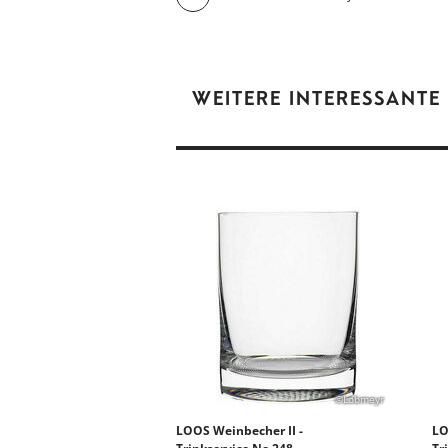
WEITERE INTERESSANTE
©Lobmeyr
LOOS Weinbecher II -
LO