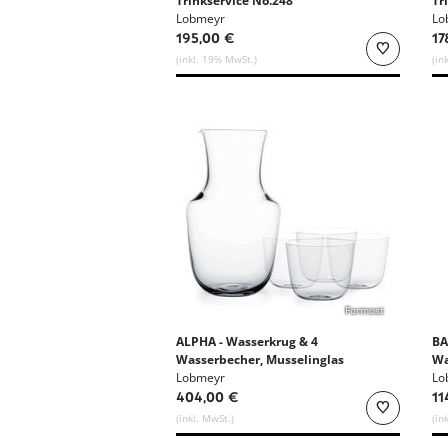
Trinkservice No.248
Tr
Lobmeyr
Lo
195,00 €
17
(inkl. 19% MwSt.)
(in
Formost
ALPHA - Wasserkrug & 4
BA
Wasserbecher, Musselinglas
Wa
von Lobmeyr
Lobmeyr
No
Lo
404,00 €
11
(inkl. MwSt.)
(in