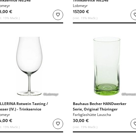
inkservice No.248
Trinkservice No.248
bmeyr
Lobmeyr
8,00 €
157,00 €
kl. 19% MwSt.)
(inkl. 19% MwSt.)
©Lobmeyr
©Formost
LLERINA Rotwein Tasting /
Bauhaus Becher HANDwerker
sser (IV.) - Trinkservice
Serie, Original Thüringer
.276
bmeyr
Waldglas
Farbglashütte Lauscha
4,00 €
30,00 €
kl. 19% MwSt.)
(inkl. 19% MwSt.)