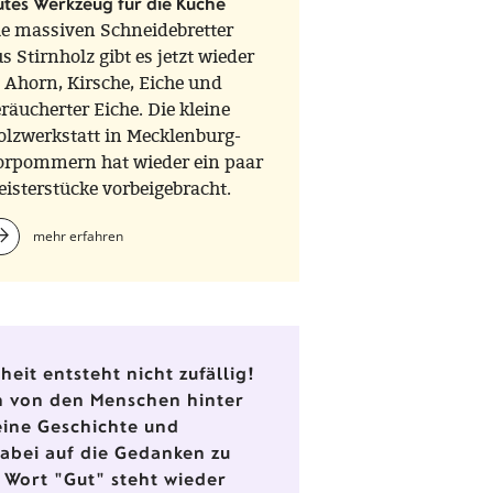
tes Werkzeug für die Küche
ie massiven Schneidebretter
s Stirnholz gibt es jetzt wieder
 Ahorn, Kirsche, Eiche und
räucherter Eiche. Die kleine
olzwerkstatt in Mecklenburg-
orpommern hat wieder ein paar
isterstücke vorbeigebracht.
mehr erfahren
eit entsteht nicht zufällig!
en von den Menschen hinter
eine Geschichte und
dabei auf die Gedanken zu
 Wort "Gut" steht wieder