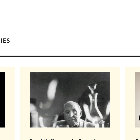
IES
© MAK