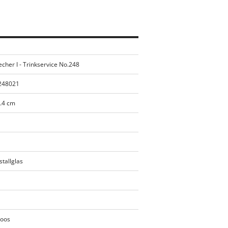
her I - Trinkservice No.248
248021
8.4 cm
stallglas
Loos