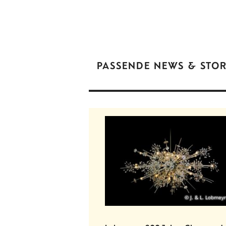
PASSENDE NEWS & STOR
© J. & L. Lobmeyr