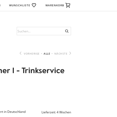
N
WUNSCHLISTE
WARENKORB
VORHERIGE
·
ALLE
·
NÄCHSTE
r I - Trinkservice
rt in Deutschland
Lieferzeit: 4 Wochen