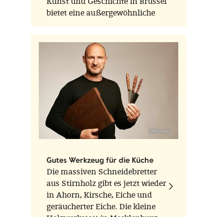
Kunst und Geschichte in Brüssel
bietet eine außergewöhnliche
Gelegenheit, einen Künstler zu
entdecken, der Schönheit als
unabdingbare Voraussetzung für
individuelle und
gesellschaftliche Veränderungen
verstand
©formost
Gutes Werkzeug für die Küche
Die massiven Schneidebretter
aus Stirnholz gibt es jetzt wieder
in Ahorn, Kirsche, Eiche und
geräucherter Eiche. Die kleine