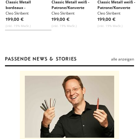
Classic Metall
Classic Metall weiß -
Classic Metall weiß -
Bicolor
bordeaux -
Patrone/Konverte
Patrone/Konverte
Alle Waren von Werkdesign
Patrone/Konverter
Cleo Skribent
Cleo Skribent
Cleo Skribent
Gewicht
0,28 kg
199,00 €
199,00 €
199,00 €
(inkl. 19% MwSt.)
(inkl. 19% MwSt.)
(inkl. 19% MwSt.)
Herstellungsort
Bad Wilsnack, Deutschland
PASSENDE NEWS & STORIES
alle anzeigen