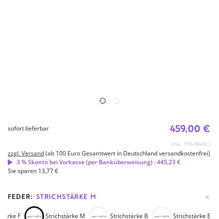
459,00 €
sofort lieferbar
(inkl. 19% MwSt.)
zzgl. Versand
(ab 100 Euro Gesamtwert in Deutschland versandkostenfrei)
3 % Skonto bei Vorkasse (per Banküberweisung) : 445,23 €
Sie sparen 13,77 €
FEDER:
STRICHSTÄRKE M
stärke F
Strichstärke M
Strichstärke B
Strichstärke EF