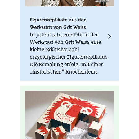
©formost
Figurenreplikate aus der
Werkstatt von Grit Weiss
In jedem Jahr entsteht in der
Werkstatt von Grit Weiss eine
kleine exklusive Zahl
erzgebirgischer Figurenreplikate.
Die Bemalung erfolgt mit einer
„historischen“ Knochenleim-
Kreide-Farbe, die nur im warmen
Zustand (Wasserbad) verarbeitet
werden kann. Auf der Unterseite
jeder Figur sind die
Einzelstücknummer, die
Auflagenhöhe und das
Herstellungsjahr vermerkt.