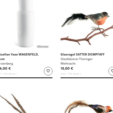
©formost
rzellan Vase WAGENFELD,
Glasvogel SATTER DOMPFAFF
 cm
Glasbläserei Thüringer
rstenberg
Weihnacht
6,00 €
18,00 €
kl. 19% MwSt.)
(inkl. 19% MwSt.)