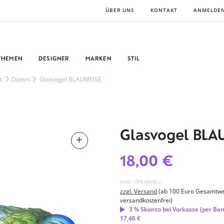
ÜBER UNS
KONTAKT
ANMELDE
THEMEN
DESIGNER
MARKEN
STIL
t
Ostern
Glasvogel BLAUMEISE
Glasvogel BLA
18,00 €
(inkl. 19% MwSt.)
zzgl. Versand
(ab 100 Euro Gesamtwe
versandkostenfrei)
3 % Skonto bei Vorkasse (per Ba
17,46 €