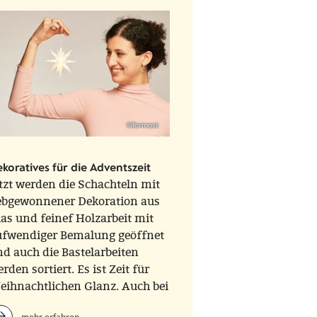
©formost
koratives für die Adventszeit
tzt werden die Schachteln mit
iebgewonnener Dekoration aus
as und feinef Holzarbeit mit
ufwendiger Bemalung geöffnet
d auch die Bastelarbeiten
rden sortiert. Es ist Zeit für
eihnachtlichen Glanz. Auch bei
ORMOST! Kommen Sie uns
mehr erfahren