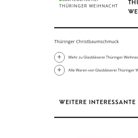
TH
WE
Thüringer Christbaumschmuck
Mehr zu Glasbläserei Thüringer Weihna
Alle Waren von Glasbläserei Thüringer 
WEITERE INTERESSANTE