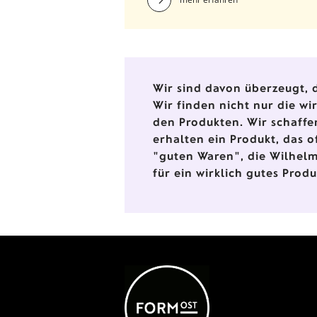
Ambient Lauscha und Thüringe
Weihnacht aus der
Waldglasbläserei – zwei
Werkstätten, die für
traditionelles Handwerk und
liebevolle Detailarbeit stehen.
Wir sind davon überzeugt, d
Wir finden nicht nur die w
den Produkten. Wir schaffe
erhalten ein Produkt, das o
"guten Waren", die Wilhelm
für ein wirklich gutes Prod