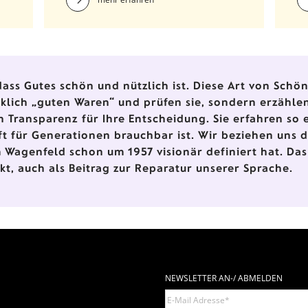
r
b
ass Gutes schön und nützlich ist. Diese Art von Schönh
irklich „guten Waren“ und prüfen sie, sondern erzähl
n Transparenz für Ihre Entscheidung. Sie erfahren so 
ft für Generationen brauchbar ist. Wir beziehen uns 
 Wagenfeld schon um 1957 visionär definiert hat. Das
ukt, auch als Beitrag zur Reparatur unserer Sprache.
NEWSLETTER AN-/ ABMELDEN