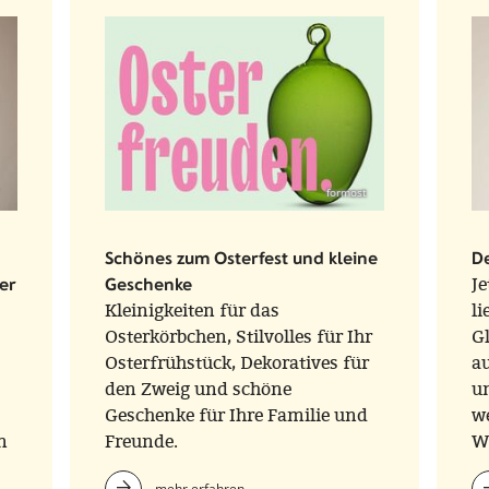
formost
Schönes zum Osterfest und kleine
De
er
Geschenke
Je
Kleinigkeiten für das
l
Osterkörbchen, Stilvolles für Ihr
Gl
Osterfrühstück, Dekoratives für
a
den Zweig und schöne
un
Geschenke für Ihre Familie und
we
n
Freunde.
W
F
mehr erfahren