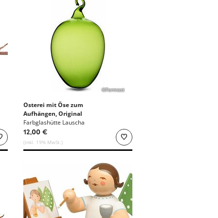
©Formost
Osterei mit Öse zum
Aufhängen, Original
Thüringer Waldglas
Farbglashütte Lauscha
12,00 €
(inkl. 19% MwSt.)