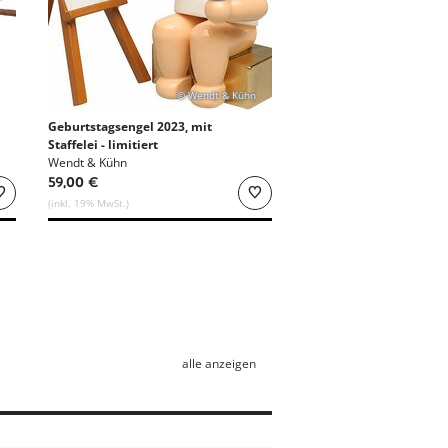
© Wendt & Kühn
Geburtstagsengel 2023, mit
Staffelei - limitiert
Wendt & Kühn
59,00 €
(inkl. 19% MwSt.)
alle anzeigen