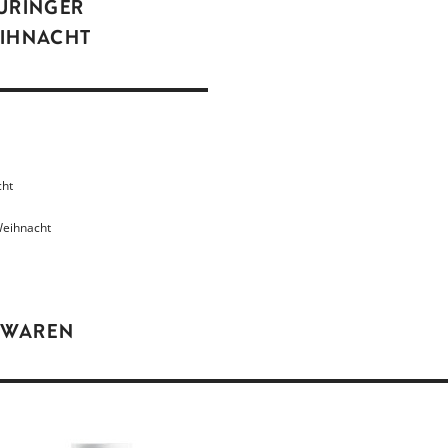
ÜRINGER
IHNACHT
cht
Weihnacht
 WAREN