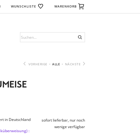
N
WUNSCHLISTE
WARENKORB
VORHERIGE
·
ALLE
·
NÄCHSTE
UMEISE
rt in Deutschland
sofort lieferbar, nur noch
wenige verfügbar
nküberweisung) :