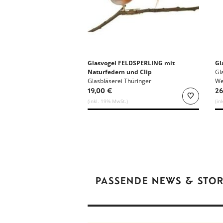
Glasvogel FELDSPERLING mit
Gl
Naturfedern und Clip
Gl
Glasbläserei Thüringer
We
Weihnacht
19,00 €
26
(inkl. 19% MwSt.)
(in
PASSENDE NEWS & STOR