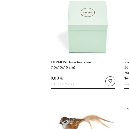
FORMOST Geschenkbox
Po
(15x15x15 cm)
36
Fü
9,00 €
14
(inkl. 19% MwSt.)
(in