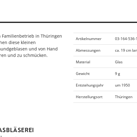
m Familienbetrieb in Thüringen
Artikelnummer
03-164-536-
hen diese kleinen
e mundgeblasen und von Hand
Abmessungen
ca. 19 cm lan
eren und zu schmücken.
Material
Glas
Gewicht
9 g
Entstehungsjahr
um 1950
Herstellungsort
Thüringen
ASBLÄSEREI