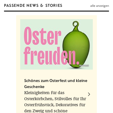
PASSENDE NEWS & STORIES
Form
Thüringer Handarbeit, Unikat
alle anzeigen
Gewicht
5 g
Herstellungsort
Lauscha, Deutschland
Hinweise
Bitte beachten Sie, dass diese Ostereier
mundgeblasen sind. Farb- und Formabweichungen
sind Merkmale der Handarbeit und keine Mängel.
formost
Schönes zum Osterfest und kleine
Geschenke
Kleinigkeiten für das
Osterkörbchen, Stilvolles für Ihr
Osterfrühstück, Dekoratives für
den Zweig und schöne