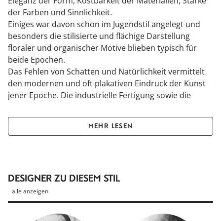
Eleganz der Form, Kostbarkeit der Materialien, Stärke
der Farben und Sinnlichkeit.
Einiges war davon schon im Jugendstil angelegt und
besonders die stilisierte und flächige Darstellung
floraler und organischer Motive blieben typisch für
beide Epochen.
Das Fehlen von Schatten und Natürlichkeit vermittelt
den modernen und oft plakativen Eindruck der Kunst
jener Epoche. Die industrielle Fertigung sowie die
unbeschwerte, eklektische Mischung von Stilelementen
unterschiedlicher Herkunft sind typische Stilmerkmale,
MEHR LESEN
die ihren Ausgangspunkt in den Wiener Werkstätten
um Josef Hoffmann und Dagobert Peche nahmen.
Zentrum der Bewegung blieb aber Paris.
DESIGNER ZU DIESEM STIL
alle anzeigen