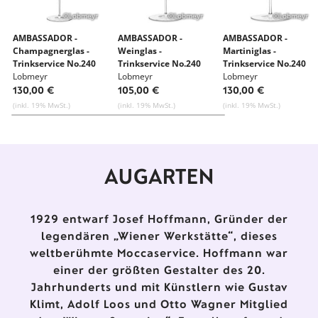
©Lobmeyr
©Lobmeyr
©Lobmeyr
AMBASSADOR -
AMBASSADOR -
AMBASSADOR -
Champagnerglas -
Weinglas -
Martiniglas -
Trinkservice No.240
Trinkservice No.240
Trinkservice No.240
Lobmeyr
Lobmeyr
Lobmeyr
130,00 €
105,00 €
130,00 €
(inkl. 19% MwSt.)
(inkl. 19% MwSt.)
(inkl. 19% MwSt.)
AUGARTEN
1929 entwarf Josef Hoffmann, Gründer der
legendären „Wiener Werkstätte“, dieses
weltberühmte Moccaservice. Hoffmann war
einer der größten Gestalter des 20.
Jahrhunderts und mit Künstlern wie Gustav
Klimt, Adolf Loos und Otto Wagner Mitglied