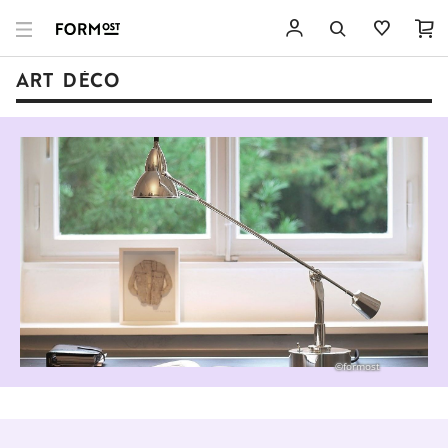
ART DÉCO
©formost