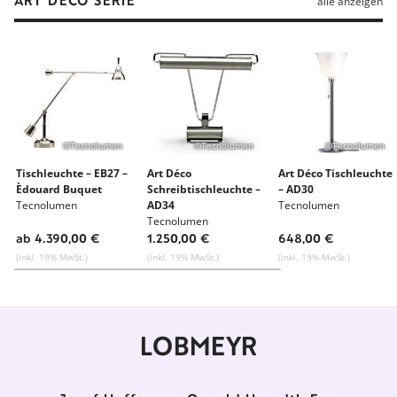
ART DÉCO SERIE
alle anzeigen
©Tecnolumen
©Tecnolumen
©Tecnolumen
Tischleuchte – EB27 –
Art Déco
Art Déco Tischleuchte
Èdouard Buquet
Schreibtischleuchte –
– AD30
Tecnolumen
AD34
Tecnolumen
Tecnolumen
ab 4.390,00 €
1.250,00 €
648,00 €
(inkl. 19% MwSt.)
(inkl. 19% MwSt.)
(inkl. 19% MwSt.)
LOBMEYR