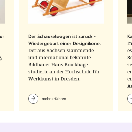
ür
Der Schaukelwagen ist zurück -
Kä
Wiedergeburt einer Designikone.
I
Der aus Sachsen stammende
es
g,
und international bekannte
Sc
Bildhauer Hans Brockhage
s
studierte an der Hochschule für
er
Werkkunst in Dresden.
en
A
D
mehr erfahren
de
B