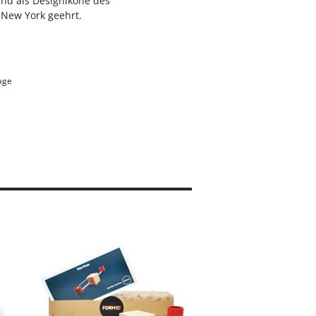
nd als Designikone des
New York geehrt.
age