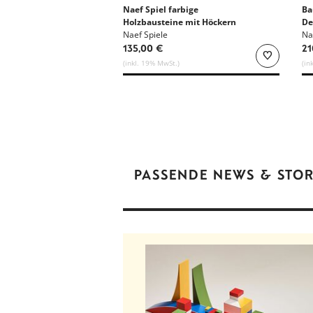
Naef Spiel farbige
Ba
Holzbausteine mit Höckern
De
Naef Spiele
Re
Na
135,00 €
21
(inkl. 19% MwSt.)
(in
PASSENDE NEWS & STOR