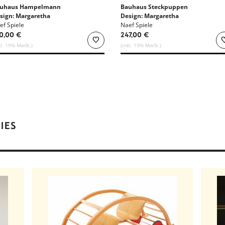
uhaus Hampelmann
Bauhaus Steckpuppen
sign: Margaretha
Design: Margaretha
ichardt
ef Spiele
Reichardt
Naef Spiele
0,00 €
247,00 €
kl. 19% MwSt.)
(inkl. 19% MwSt.)
IES