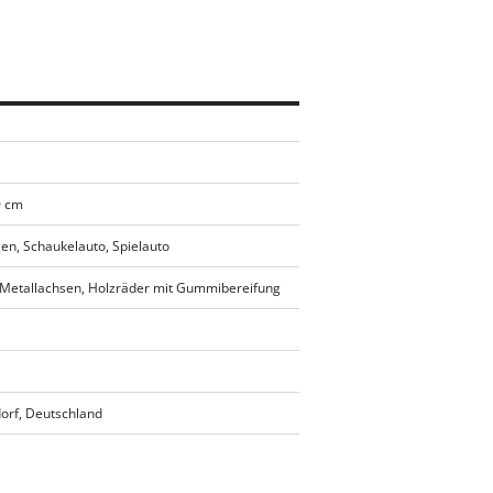
0 cm
n, Schaukelauto, Spielauto
 Metallachsen, Holzräder mit Gummibereifung
orf, Deutschland