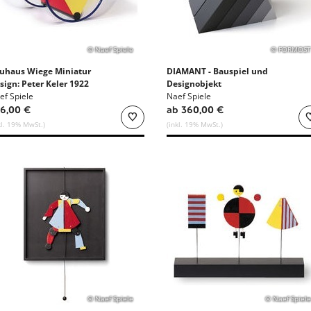
© Naef Spiele
© FORMOST
uhaus Wiege Miniatur
DIAMANT - Bauspiel und
sign: Peter Keler 1922
Designobjekt
ef Spiele
Naef Spiele
6,00 €
ab 360,00 €
kl. 19% MwSt.)
(inkl. 19% MwSt.)
© Naef Spiele
© Naef Spiele