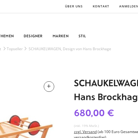
ÜBER UNS
KONTAKT
ANMELDE
THEMEN
DESIGNER
MARKEN
STIL
t
Topseller
SCHAUKELWAGEN, Design von Hans Brockhage
SCHAUKELWAGE
Hans Brockhag
680,00 €
(inkl. 19% MwSt.)
zzgl. Versand
(ab 100 Euro Gesamtwe
versandkostenfrei)