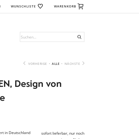
N
WUNSCHLISTE
WARENKORB
VORHERIGE
·
ALLE
·
NÄCHSTE
N, Design von
e
rt in Deutschland
sofort lieferbar, nur noch