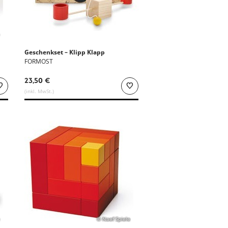
Geschenkset – Klipp Klapp
FORMOST
23,50 €
(inkl. MwSt.)
© Naef Spiele