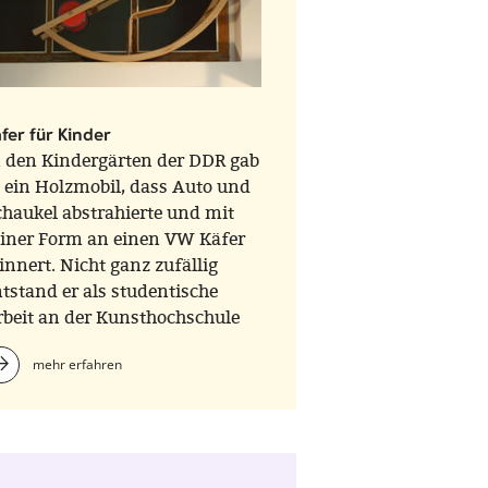
fer für Kinder
n den Kindergärten der DDR gab
 ein Holzmobil, dass Auto und
haukel abstrahierte und mit
einer Form an einen VW Käfer
innert. Nicht ganz zufällig
tstand er als studentische
rbeit an der Kunsthochschule
resden, kurz nach dem Krieg in
mehr erfahren
r Klasse des großen
auhauslehrers Mart Stam.