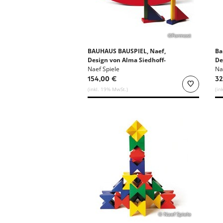
©Formost
BAUHAUS BAUSPIEL, Naef,
Ba
Design von Alma Siedhoff-
De
Buscher
Naef Spiele
Na
154,00 €
32
(inkl. 19% MwSt.)
(in
© Naef Spiele