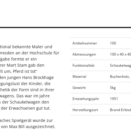
Artikelnummer
100
ational bekannte Maler und
Dresden an der Hochschule für
Abmessungen
100 x 40 x 4
gabe formte er ein
hrer Mart Stam gab den
Funktionalität
Schaukelwage
 um, Pferd ist tot“
Material
Buchenholz,
 den jungen Hans Brockhage
gungslust der Kinder, die
Gewicht
5kg
etik der Form sind in ihrer
wagens. Das war im Jahre
Entstehungsjahr
1951
ss der Schaukelwagen den
 der Erwachsenen gut tut.
Herstellungsort
Brand-Erbisd
faches Spielgerät wurde zur
 von Max Bill ausgezeichnet,