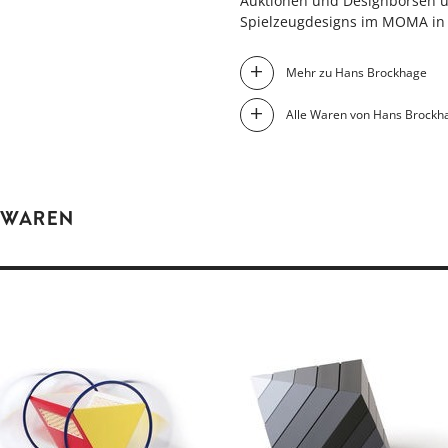
Auktionen und Designbörsen u
Spielzeugdesigns im MOMA in 
Mehr zu Hans Brockhage
Alle Waren von Hans Brockh
 WAREN