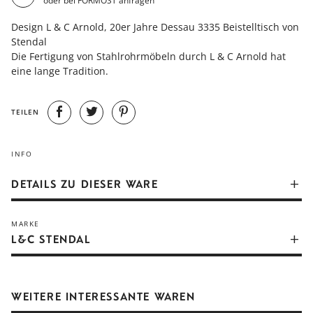
oder bei FORMOST anfragen
Design L & C Arnold, 20er Jahre Dessau 3335 Beistelltisch von
Stendal
Die Fertigung von Stahlrohrmöbeln durch L & C Arnold hat
eine lange Tradition.
TEILEN
INFO
DETAILS ZU DIESER WARE
Die Fertigung von Stahlrohrmöbeln durch L.&C. Arnold hat
MARKE
eine lange Tradition. Nach der Firmengründung im Jahr 1871
L&C STENDAL
in Schorndorf wurde bereits 1889 das Zweigwerk in
Stendal/Altmark in der Nähe von Berlin gegründet.
Folgerichtig konnte dann ab 1925 von dort aus ein
„gutnachbarschafllicher“ Kontakt mit dem Bauhaus in Dessau
WEITERE INTERESSANTE WAREN
gepflegt werden – mit dem Ziel, verfahrenstechnische ldeen