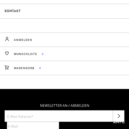
KONTAKT
ANMELDEN
WUNSCHLISTE
0
WARENKORB
0
NEWSLETTER AN-/ ABMELDEN
NEWSL
ANFOR