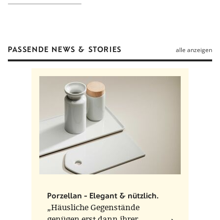
Inhalt
0.4 Liter
Durchmesser
12 cm
Material
Porzellan
PASSENDE NEWS & STORIES
alle anzeigen
Form
Wagenfeld-Edition
Gewicht
450 g
Farben
cremeweiß
Entstehungsjahr
Entwurf zwischen 1926-30, Umsetzung 1934 bei
Fürstenberg
Herstellungsort
Fürstenberg, Deutschland
Auszeichnungen
1937, Grand Prix der Weltausstellung in Paris
Hinweise
Spülmaschinenfest, Mikrowellengeeignet
Porzellan - Elegant & nützlich.
„Häusliche Gegenstände
genügen erst dann ihrer