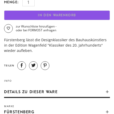
MENGE:
IN DEN WARENKORB
zur Wunschliste hinzufügen -
oder bei FORMOST anfragen
Fürstenberg lässt die Designklassiker des Bauhauskünstlers
in der Edition Wagenfeld "Klassiker des 20. Jahrhunderts"
wieder aufleben.
TEILEN
INFO
DETAILS ZU DIESER WARE
Schlichtheit und Funktionalität prägen die Formen der Edition
MARKE
Wagenfeld "Klassiker des 20. Jahrhunderts" von Fürstenberg.
FÜRSTENBERG