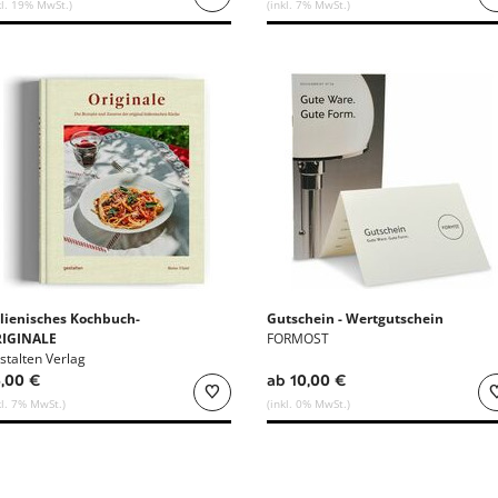
kl. 19% MwSt.)
(inkl. 7% MwSt.)
alienisches Kochbuch-
Gutschein - Wertgutschein
IGINALE
FORMOST
stalten Verlag
,00 €
ab 10,00 €
kl. 7% MwSt.)
(inkl. 0% MwSt.)