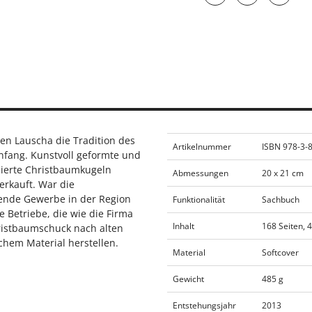
en Lauscha die Tradition des
Artikelnummer
ISBN 978-3-
fang. Kunstvoll geformte und
zierte Christbaumkugeln
Abmessungen
20 x 21 cm
erkauft. War die
ende Gewerbe in der Region
Funktionalität
Sachbuch
 Betriebe, die wie die Firma
Inhalt
168 Seiten, 4
ristbaumschuck nach alten
chem Material herstellen.
Material
Softcover
Gewicht
485 g
Entstehungsjahr
2013