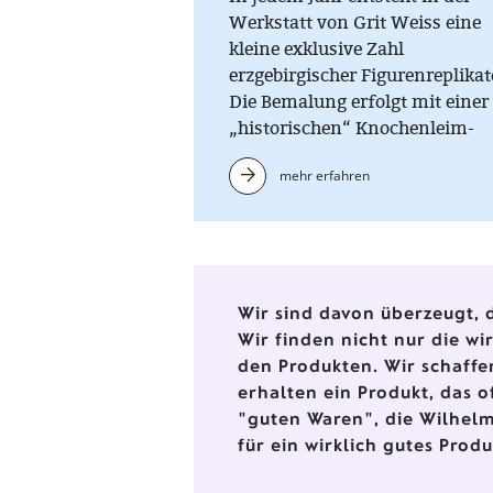
Werkstatt von Grit Weiss eine
kleine exklusive Zahl
erzgebirgischer Figurenreplikat
Die Bemalung erfolgt mit einer
„historischen“ Knochenleim-
Kreide-Farbe, die nur im warm
mehr erfahren
Zustand (Wasserbad) verarbeit
werden kann. Auf der Untersei
jeder Figur sind die
Einzelstücknummer, die
Auflagenhöhe und das
Herstellungsjahr vermerkt.
Wir sind davon überzeugt, d
Wir finden nicht nur die w
den Produkten. Wir schaffe
erhalten ein Produkt, das o
"guten Waren", die Wilhelm
für ein wirklich gutes Prod