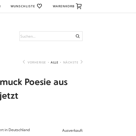
N
WUNSCHLISTE
WARENKORB
VORHERIGE
·
ALLE
·
NÄCHSTE
muck Poesie aus
jetzt
rt in Deutschland
Ausverkauft