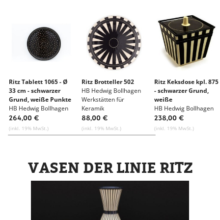
Ritz Tablett 1065 - Ø
Ritz Brotteller 502
Ritz Keksdose kpl. 875
33 cm - schwarzer
HB Hedwig Bollhagen
- schwarzer Grund,
Grund, weiße Punkte
Werkstätten für
weiße
und Kreuze
HB Hedwig Bollhagen
Keramik
Senkrechtbänder,
HB Hedwig Bollhagen
Werkstätten für
schw. Querbände
Werkstätten für
264,00 €
88,00 €
238,00 €
Keramik
Keramik
(inkl. 19% MwSt.)
(inkl. 19% MwSt.)
(inkl. 19% MwSt.)
VASEN DER LINIE RITZ