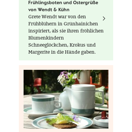
Frühlingsboten und Ostergrüße
von Wendt & Kühn
Grete Wendt war von den
Frühblühern in Grünhainichen
inspiriert, als sie ihren fröhlichen
Blumenkindern
Schneeglöckchen, Krokus und
Margerite in die Hände gaben.
Die Blumenkinder von Wendt &
Kühn sind wie geschaffen, als
Frühlingsblote auch im eigenen
Zuhause einzuziehen. Ein
hübsches Geschenk für sich
selbst und Menschen, denen
man eine Freude machen
möchte.