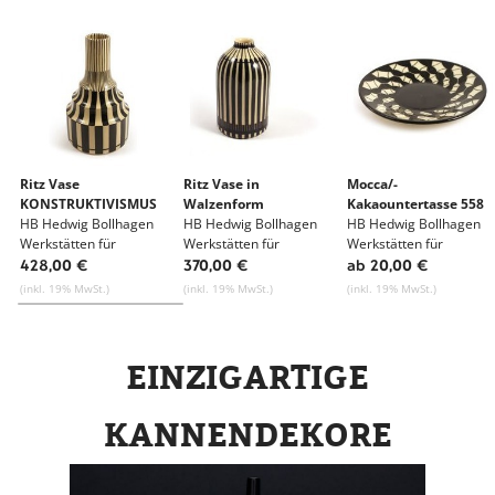
Ritz Vase
Ritz Vase in
Mocca/-
KONSTRUKTIVISMUS
Walzenform
Kakaountertasse 558
HB Hedwig Bollhagen
HB Hedwig Bollhagen
HB Hedwig Bollhagen
Werkstätten für
Werkstätten für
Werkstätten für
Keramik
Keramik
Keramik
428,00 €
370,00 €
ab 20,00 €
(inkl. 19% MwSt.)
(inkl. 19% MwSt.)
(inkl. 19% MwSt.)
EINZIGARTIGE
KANNENDEKORE