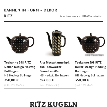
KANNEN IN FORM - DEKOR
RITZ
Alle Kannen von HB-Werkstätten
©HB Werstätten
Teekanne 598 RITZ
Ritz Moccakanne kpl.
Teekanne 598 RITZ
Dekor, Design Hedwig
558 - schwarzer
Dekor, Design Hedwig
Bollhagen
Grund, weiße
Bollhagen
HB Hedwig Bollhagen
geometrische Figuren
HB Hedwig Bollhagen
HB Hedwig Bollhagen
Werkstätten für
Werkstätten für
Werkstätten für
350,00 €
394,00 €
350,00 €
Keramik
Keramik
Keramik
(inkl. 19% MwSt.)
(inkl. 19% MwSt.)
(inkl. 19% MwSt.)
RITZ KUGELN