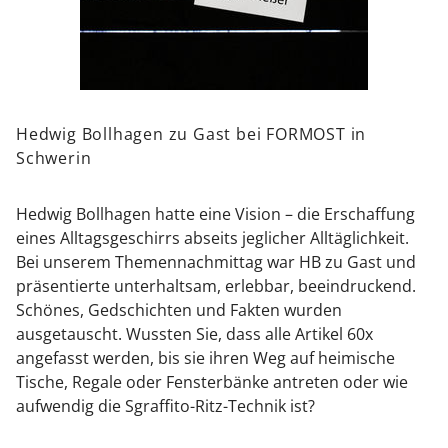
wiederum macht sie zu zeitlosen Designklassikern, die
den Alltag verschönern.
Nach ihrer Ausbildung an der Fachschule Höhr-
Grenzhausen bei Berdel und Bollenbach folgen
Hedwig Bollhagen zu Gast bei FORMOST in
Anstellungen in Steingutfabriken, Manufakturen und
Schwerin
Werkstätten.
Im Jahr 1934 gründet Hedwig Bollhagen ihre HB-
Hedwig Bollhagen hatte eine Vision – die Erschaffung
Werkstätten für Keramik in Marwitz bei Berlin.
eines Alltagsgeschirrs abseits jeglicher Alltäglichkeit.
Drei Jahre später erhält sie ihre erste Goldmedaille auf
Bei unserem Themennachmittag war HB zu Gast und
der Pariser Weltausstellung, auf die weitere
präsentierte unterhaltsam, erlebbar, beeindruckend.
Auszeichnungen folgen.
Schönes, Gedschichten und Fakten wurden
ausgetauscht. Wussten Sie, dass alle Artikel 60x
Nach der Verstaatlichung 1977 folgt 1992 die Re-
angefasst werden, bis sie ihren Weg auf heimische
Privatisierung der HB-Werkstätten.
Tische, Regale oder Fensterbänke antreten oder wie
Hedwig Bollhagen wird damit die Ãlteste
aufwendig die Sgraffito-Ritz-Technik ist?
Unternehmens(neu)gründerin Deutschlands.