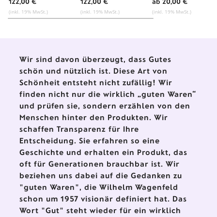
Werkstätten für
Werkstätten für
Keramik
122,00 €
122,00 €
ab 20,00 €
Keramik
Keramik
(inkl. 19% MwSt.)
(inkl. 19% MwSt.)
(inkl. 19% MwSt.)
Wir sind davon überzeugt, dass Gutes
schön und nützlich ist. Diese Art von
Schönheit entsteht nicht zufällig! Wir
finden nicht nur die wirklich „guten Waren“
und prüfen sie, sondern erzählen von den
Menschen hinter den Produkten. Wir
schaffen Transparenz für Ihre
Entscheidung. Sie erfahren so eine
Geschichte und erhalten ein Produkt, das
oft für Generationen brauchbar ist. Wir
beziehen uns dabei auf die Gedanken zu
"guten Waren", die Wilhelm Wagenfeld
schon um 1957 visionär definiert hat. Das
Wort "Gut" steht wieder für ein wirklich