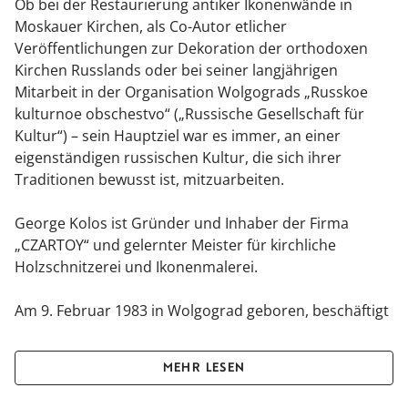
Ob bei der Restaurierung antiker Ikonenwände in
Moskauer Kirchen, als Co-Autor etlicher
Veröffentlichungen zur Dekoration der orthodoxen
Kirchen Russlands oder bei seiner langjährigen
Mitarbeit in der Organisation Wolgograds „Russkoe
kulturnoe obschestvo“ („Russische Gesellschaft für
Kultur“) – sein Hauptziel war es immer, an einer
eigenständigen russischen Kultur, die sich ihrer
Traditionen bewusst ist, mitzuarbeiten.
George Kolos ist Gründer und Inhaber der Firma
„CZARTOY“ und gelernter Meister für kirchliche
Holzschnitzerei und Ikonenmalerei.
Am 9. Februar 1983 in Wolgograd geboren, beschäftigt
er sich seit 1994 mit dieser alten Handwerkskunst.
MEHR LESEN
2009 gründet Kolos Unternehmen „CZARTOY“. Mit
seiner Kollektion von Rasseln, rollenden Spielzeugen