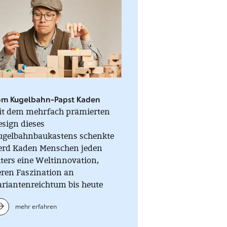
om Kugelbahn-Papst Kaden
it dem mehrfach prämierten
sign dieses
ugelbahnbaukastens schenkte
erd Kaden Menschen jeden
ters eine Weltinnovation,
eren Faszination an
ariantenreichtum bis heute
gebrochen ist. Höher, länger,
mehr erfahren
rrückter - Hauptsache die
gel rollt!