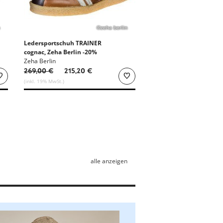
©zeha berlin
Ledersportschuh TRAINER
cognac, Zeha Berlin -20%
Zeha Berlin
269,00 €
215,20 €
(inkl. 19% MwSt.)
alle anzeigen