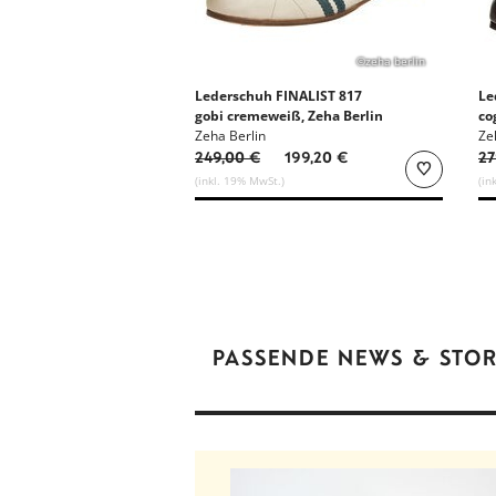
©zeha berlin
Lederschuh FINALIST 817
Le
gobi cremeweiß, Zeha Berlin
co
-20%
Zeha Berlin
Ze
249,00 €
199,20 €
27
(inkl. 19% MwSt.)
(in
PASSENDE NEWS & STOR