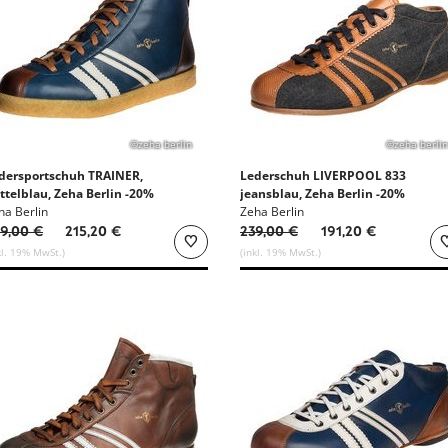
©zeha berlin
©zeha berlin
dersportschuh TRAINER,
Lederschuh LIVERPOOL 833
ttelblau, Zeha Berlin -20%
jeansblau, Zeha Berlin -20%
ha Berlin
Zeha Berlin
9,00 €
215,20 €
239,00 €
191,20 €
kl. 19% MwSt.)
(inkl. 19% MwSt.)