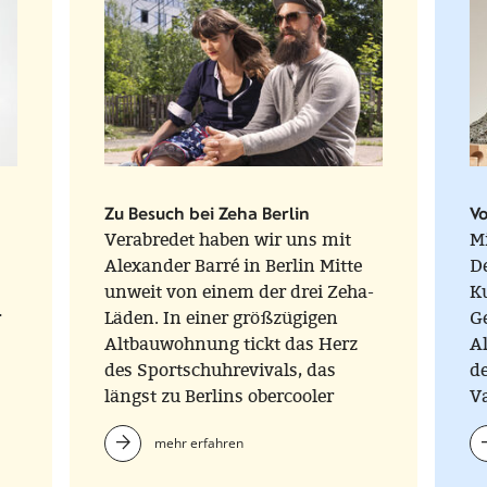
Zu Besuch bei Zeha Berlin
V
Verabredet haben wir uns mit
M
Alexander Barré in Berlin Mitte
De
unweit von einem der drei Zeha-
K
r
Läden. In einer größzügigen
G
Altbauwohnung tickt das Herz
Al
des Sportschuhrevivals, das
d
längst zu Berlins obercooler
V
Streetware erklärt wurde. Schon
un
mehr erfahren
beim handgemachten Kaffee
ve
taucht uns Alex in die junge
Ku