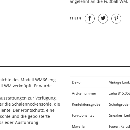
angelehnt an die Fußball WM.
TEILEN
chichte des Modell WM66 eng
Dekor
Vintage Look
all WM verknüpft. Er wurde
Artikelnummer
zeha 815.05
usstattungen zur Verfügung,
er die Schalennockensohle, die
Konfektionsgröße
Schuhgrößen
ente. Der Frontschutz, eine
Funktionalität
Sneaker, Le
sohle und die gepolsterte
lbsleder-Ausführung
Material
Futter: Kalb