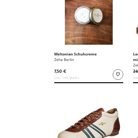
Meltonian Schuhcreme
Le
Zeha Berlin
mi
Ze
7,50 €
26
(inkl. 19% MwSt.)
(in