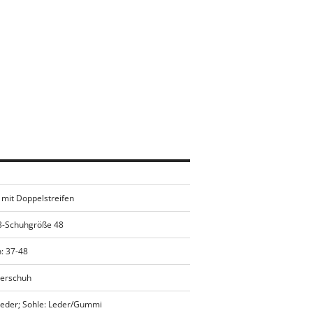
 mit Doppelstreifen
3-Schuhgröße 48
: 37-48
derschuh
sleder; Sohle: Leder/Gummi