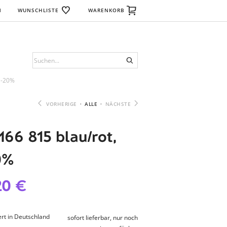
N
WUNSCHLISTE
WARENKORB
 -20%
VORHERIGE
·
ALLE
·
NÄCHSTE
66 815 blau/rot,
0%
20 €
rt in Deutschland
sofort lieferbar, nur noch