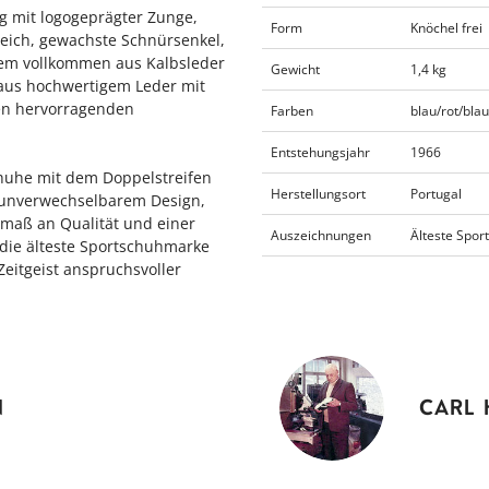
g mit logogeprägter Zunge,
Form
Knöchel frei
eich, gewachste Schnürsenkel,
dem vollkommen aus Kalbsleder
Gewicht
1,4 kg
 aus hochwertigem Leder mit
en hervorragenden
Farben
blau/rot/blau
Entstehungsjahr
1966
chuhe mit dem Doppelstreifen
Herstellungsort
Portugal
t unverwechselbarem Design,
tmaß an Qualität und einer
Auszeichnungen
Älteste Spo
t die älteste Sportschuhmarke
eitgeist anspruchsvoller
N
CARL 