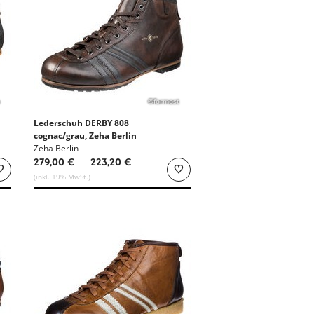
©formost
Lederschuh DERBY 808
cognac/grau, Zeha Berlin
-20%
Zeha Berlin
279,00 €
223,20 €
(inkl. 19% MwSt.)