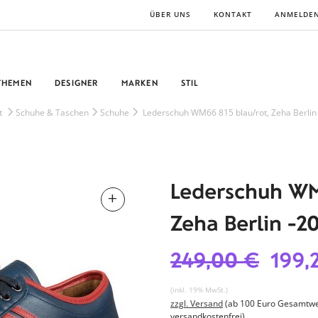
ÜBER UNS
KONTAKT
ANMELDE
THEMEN
DESIGNER
MARKEN
STIL
t
Schuhe & Taschen
Schuhe
Lederschuh WM66 815 blau/rot, Zeha Berlin
Lederschuh WM
Zeha Berlin -2
249,00 €
199,
(inkl. 19% MwSt.)
zzgl. Versand
(ab 100 Euro Gesamtwe
versandkostenfrei)