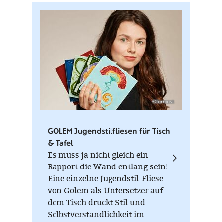
Ambient Lauscha und Thüringer
Weihnacht aus der
Waldglasbläserei – zwei
Werkstätten, die für
traditionelles Handwerk und
liebevolle Detailarbeit stehen.
©formost
GOLEM Jugendstilfliesen für Tisch
& Tafel
Es muss ja nicht gleich ein
Rapport die Wand entlang sein!
Eine einzelne Jugendstil-Fliese
von Golem als Untersetzer auf
dem Tisch drückt Stil und
Selbstverständlichkeit im