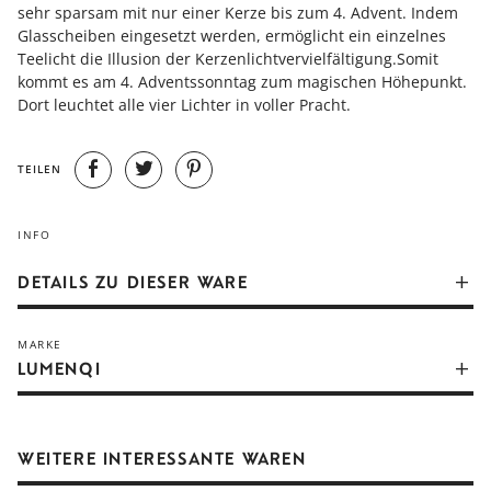
sehr sparsam mit nur einer Kerze bis zum 4. Advent. Indem
Glasscheiben eingesetzt werden, ermöglicht ein einzelnes
Teelicht die Illusion der Kerzenlichtvervielfältigung.Somit
kommt es am 4. Adventssonntag zum magischen Höhepunkt.
Dort leuchtet alle vier Lichter in voller Pracht.
TEILEN
INFO
DETAILS ZU DIESER WARE
Um unseren Design Klassiker noch einmal zu verbessern,
MARKE
gibt es ab sofort einen Glaseinsatz. Somit geben wir euch die
LUMENQI
Möglichkeit aluminiumfreie Teelichter zu verwenden.
Darüber hinaus haben wir ein Fach im Sockel des Lichtes
eingearbeitet. Auf diese Weise können die Scheiben während
und nach der Weihnachtszeit sicher aufbewahrt werden. In
WEITERE INTERESSANTE WAREN
freudiger Erwartung auf die nächste Weihnachtszeit könnt