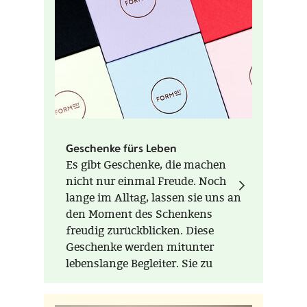
Farben
Ahorn, Eiche, Nuss
Herstellungsort
Deutschland, Erzgebirge
Hinweise
handgefertigt in 5. Schreinergeneration 2x
geschliffen 2x mit natürlichem Hartwachsöl Wasser-
und Abriebsfest veredelt Glaserhandwerk mit
hochwertigem Kantenschliff aus der Region zudem
handgenähte Filztaschen aus der Region
Geschenke fürs Leben
Es gibt Geschenke, die machen
nicht nur einmal Freude. Noch
lange im Alltag, lassen sie uns an
den Moment des Schenkens
freudig zurückblicken. Diese
Geschenke werden mitunter
lebenslange Begleiter. Sie zu
verschenken ist sinnhaft. Noch
Generationen später sind sie