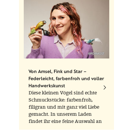
präsent wie am ersten Tag.
Formost lädt Sie dazu ein,
sinnhaft zu verschenken - von
der Verpackung angefangen, bis
zum Produkt.
©FORMOST
Von Amsel, Fink und Star –
Federleicht, farbenfroh und voller
Handwerkskunst
Diese kleinen Vögel sind echte
Schmuckstücke: farbenfroh,
filigran und mit ganz viel Liebe
gemacht. In unserem Laden
findet ihr eine feine Auswahl an
Glasvögeln der Marken Scheler