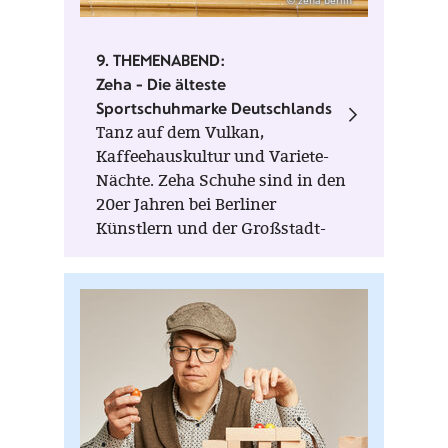
Herstellungsort
Portugal
Auszeichnungen
Älteste Sportschuhmarke Deutschlands
9. THEMENABEND:
Zeha - Die älteste
Sportschuhmarke Deutschlands
Tanz auf dem Vulkan,
Kaffeehauskultur und Variete-
Nächte. Zeha Schuhe sind in den
20er Jahren bei Berliner
Künstlern und der Großstadt-
Bohème beliebt: Qualität und
Raffinesse machen die Schuh-
Variationen zu Objekten der
Begierde.