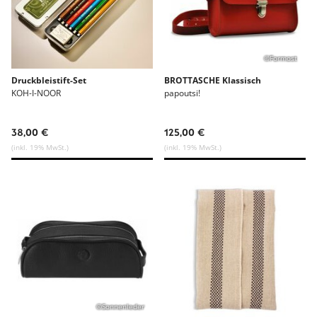
©Formost
Druckbleistift-Set
BROTTASCHE Klassisch
KOH-I-NOOR
papoutsi!
38,00 €
125,00 €
(inkl. 19% MwSt.)
(inkl. 19% MwSt.)
©Sonnenleder