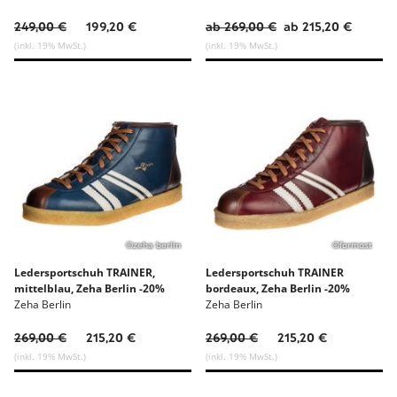
249,00 €
199,20 €
ab 269,00 €
ab 215,20 €
(inkl. 19% MwSt.)
(inkl. 19% MwSt.)
©zeha berlin
©formost
Ledersportschuh TRAINER,
Ledersportschuh TRAINER
mittelblau, Zeha Berlin -20%
bordeaux, Zeha Berlin -20%
Zeha Berlin
Zeha Berlin
269,00 €
215,20 €
269,00 €
215,20 €
(inkl. 19% MwSt.)
(inkl. 19% MwSt.)