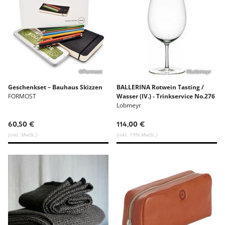
©Formost
©Lobmeyr
Geschenkset – Bauhaus Skizzen
BALLERINA Rotwein Tasting /
FORMOST
Wasser (IV.) - Trinkservice No.276
Lobmeyr
60,50 €
114,00 €
(inkl. MwSt.)
(inkl. 19% MwSt.)