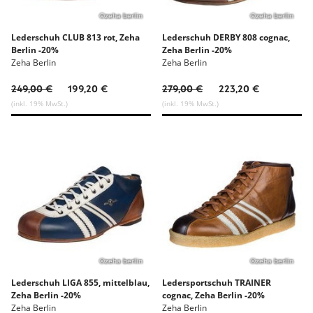
©zeha berlin
©zeha berlin
Lederschuh CLUB 813 rot, Zeha
Lederschuh DERBY 808 cognac,
Berlin -20%
Zeha Berlin -20%
Zeha Berlin
Zeha Berlin
249,00 €
199,20 €
279,00 €
223,20 €
(inkl. 19% MwSt.)
(inkl. 19% MwSt.)
©zeha berlin
©zeha berlin
Lederschuh LIGA 855, mittelblau,
Ledersportschuh TRAINER
Zeha Berlin -20%
cognac, Zeha Berlin -20%
Zeha Berlin
Zeha Berlin