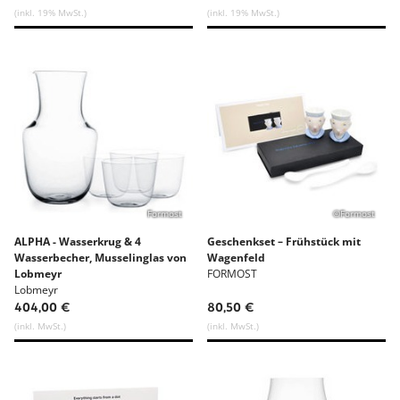
(inkl. 19% MwSt.)
(inkl. 19% MwSt.)
Formost
©Formost
ALPHA - Wasserkrug & 4
Geschenkset – Frühstück mit
Wasserbecher, Musselinglas von
Wagenfeld
Lobmeyr
FORMOST
Lobmeyr
404,00 €
80,50 €
(inkl. MwSt.)
(inkl. MwSt.)