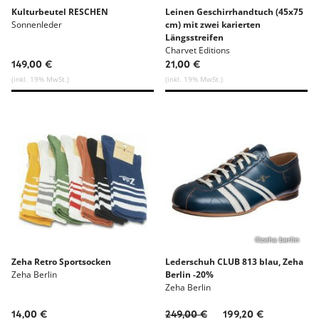
Kulturbeutel RESCHEN
Leinen Geschirrhandtuch (45x75
Sonnenleder
cm) mit zwei karierten
Längsstreifen
Charvet Editions
149,00 €
21,00 €
(inkl. 19% MwSt.)
(inkl. 19% MwSt.)
©zeha berlin
Zeha Retro Sportsocken
Lederschuh CLUB 813 blau, Zeha
Zeha Berlin
Berlin -20%
Zeha Berlin
14,00 €
249,00 €
199,20 €