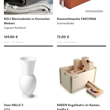
©Lapuan Kankurit
© Sonnenleder
KOLI Merinodecke in finnischer
Kosmetiktasche FASCHINA
Webart
Sonnenleder
Lapuan Kankurit
169,00 €
72,00 €
(inkl. 19% MwSt.)
(inkl. 19% MwSt.)
Vase HALLE 3
KADEN Kugelbahn im Kasten,
KPM
Größe S