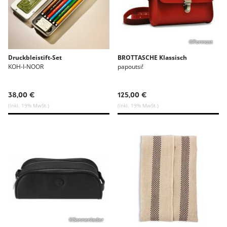
©Formost
Druckbleistift-Set
BROTTASCHE Klassisch
KOH-I-NOOR
papoutsi!
38,00 €
125,00 €
(inkl. 19% MwSt.)
(inkl. 19% MwSt.)
©Sonnenleder