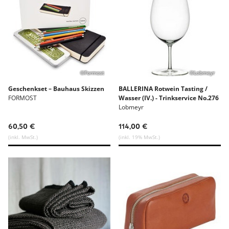
©Formost
©Lobmeyr
Geschenkset – Bauhaus Skizzen
BALLERINA Rotwein Tasting /
FORMOST
Wasser (IV.) - Trinkservice No.276
Lobmeyr
60,50 €
114,00 €
(inkl. MwSt.)
(inkl. 19% MwSt.)