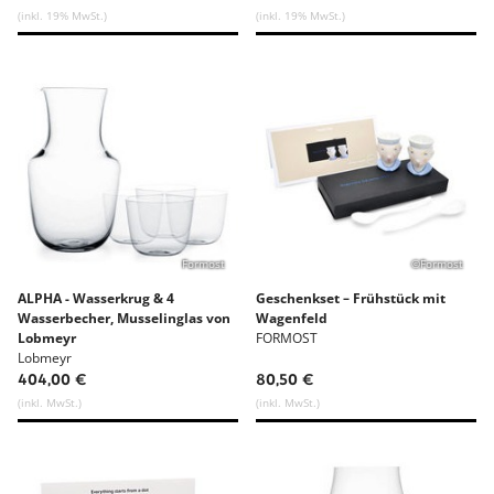
(inkl. 19% MwSt.)
(inkl. 19% MwSt.)
Formost
©Formost
ALPHA - Wasserkrug & 4
Geschenkset – Frühstück mit
Wasserbecher, Musselinglas von
Wagenfeld
Lobmeyr
FORMOST
Lobmeyr
404,00 €
80,50 €
(inkl. MwSt.)
(inkl. MwSt.)