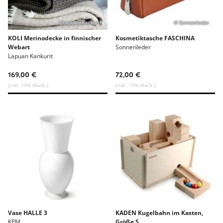
©Lapuan Kankurit
© Sonnenleder
KOLI Merinodecke in finnischer
Kosmetiktasche FASCHINA
Webart
Sonnenleder
Lapuan Kankurit
169,00 €
72,00 €
(inkl. 19% MwSt.)
(inkl. 19% MwSt.)
Vase HALLE 3
KADEN Kugelbahn im Kasten,
KPM
Größe S