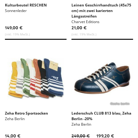
Kulturbeutel RESCHEN
Leinen Geschirrhandtuch (45x75
Sonnenleder
cm) mit zwei karierten
Längsstreifen
Charvet Editions
149,00 €
21,00 €
(inkl. 19% MwSt.)
(inkl. 19% MwSt.)
©zeha berlin
Zeha Retro Sportsocken
Lederschuh CLUB 813 blau, Zeha
Zeha Berlin
Berlin -20%
Zeha Berlin
14,00 €
249,00 €
199,20 €