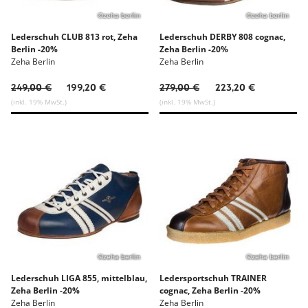
©zeha berlin
©zeha berlin
Lederschuh CLUB 813 rot, Zeha
Lederschuh DERBY 808 cognac,
Berlin -20%
Zeha Berlin -20%
Zeha Berlin
Zeha Berlin
249,00 €
199,20 €
279,00 €
223,20 €
(inkl. 19% MwSt.)
(inkl. 19% MwSt.)
©zeha berlin
©zeha berlin
Lederschuh LIGA 855, mittelblau,
Ledersportschuh TRAINER
Zeha Berlin -20%
cognac, Zeha Berlin -20%
Zeha Berlin
Zeha Berlin